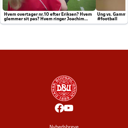
Hvem overtager nr.10 efter Eriksen? Hvem
Ung vs. Gamm
glemmer sit pas? Hvem ringer Joachim
#football
altid til efter kampe?
Nyhedsbreve