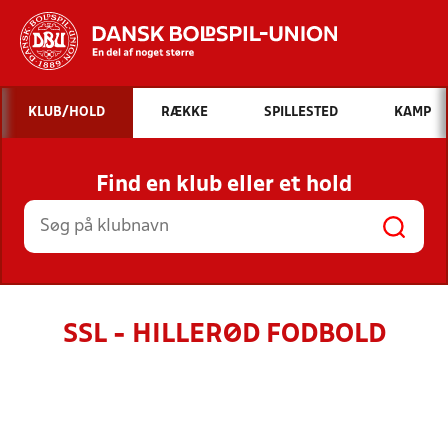
Hvad vil du søge efter?
KLUB/HOLD
RÆKKE
SPILLESTED
KAMP
INDHOLD OG NYHEDER
Find en klub eller et hold
STILLINGER, RESULTATER, KLUBBER OG
HOLD
SSL - HILLERØD FODBOLD