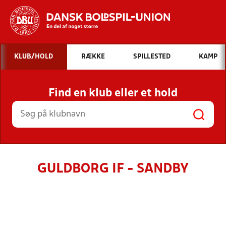
Hvad vil du søge efter?
KLUB/HOLD
RÆKKE
SPILLESTED
KAMP
INDHOLD OG NYHEDER
Find en klub eller et hold
STILLINGER, RESULTATER, KLUBBER OG
HOLD
GULDBORG IF - SANDBY