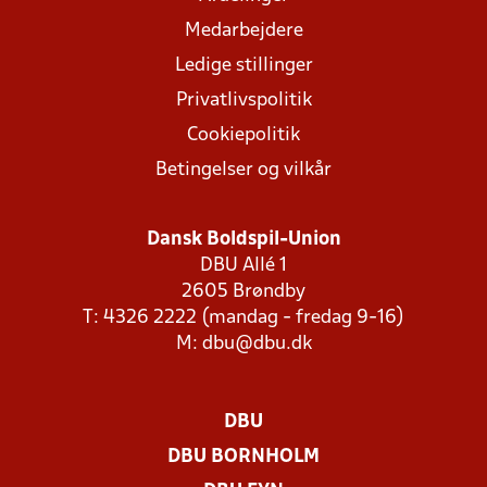
Medarbejdere
Ledige stillinger
Privatlivspolitik
Cookiepolitik
Betingelser og vilkår
Dansk Boldspil-Union
DBU Allé 1
2605 Brøndby
T: 4326 2222 (mandag - fredag 9-16)
M:
dbu@dbu.dk
DBU
DBU BORNHOLM