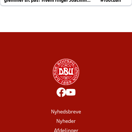
glemmer sit pas? Hvem ringer Joachim
#football
altid til efter kampe?
Nyhedsbreve
Nyheder
Afdelinger