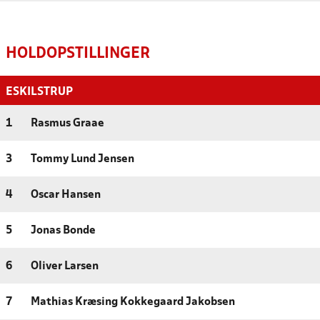
HOLDOPSTILLINGER
ESKILSTRUP
1
Rasmus Graae
3
Tommy Lund Jensen
4
Oscar Hansen
5
Jonas Bonde
6
Oliver Larsen
7
Mathias Kræsing Kokkegaard Jakobsen