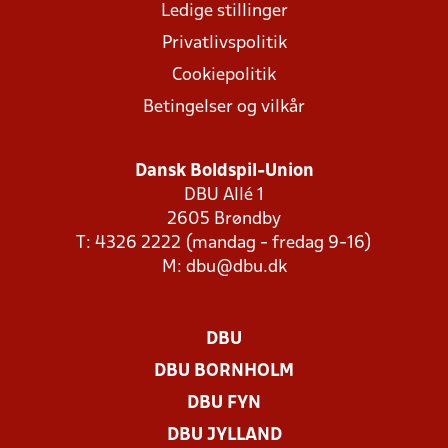
Ledige stillinger
Privatlivspolitik
Cookiepolitik
Betingelser og vilkår
Dansk Boldspil-Union
DBU Allé 1
2605 Brøndby
T: 4326 2222 (mandag - fredag 9-16)
M:
dbu@dbu.dk
DBU
DBU BORNHOLM
DBU FYN
DBU JYLLAND