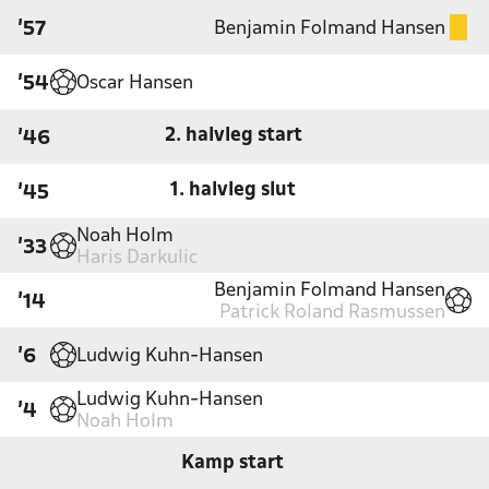
Benjamin Folmand Hansen
'57
Oscar Hansen
'54
2. halvleg start
'46
1. halvleg slut
'45
Noah Holm
'33
Haris Darkulic
Benjamin Folmand Hansen
'14
Patrick Roland Rasmussen
Ludwig Kuhn-Hansen
'6
Ludwig Kuhn-Hansen
'4
Noah Holm
Kamp start