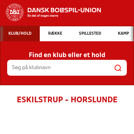
Hvad vil du søge efter?
KLUB/HOLD
RÆKKE
SPILLESTED
KAMP
INDHOLD OG NYHEDER
Find en klub eller et hold
STILLINGER, RESULTATER, KLUBBER OG
HOLD
ESKILSTRUP - HORSLUNDE