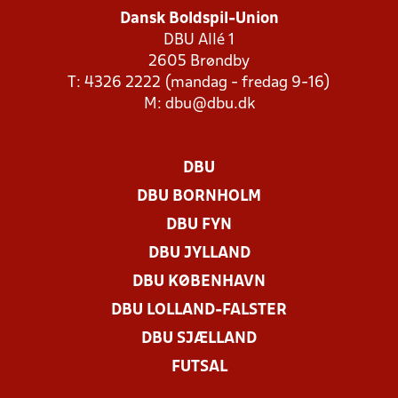
Dansk Boldspil-Union
DBU Allé 1
2605 Brøndby
T: 4326 2222 (mandag - fredag 9-16)
M:
dbu@dbu.dk
DBU
DBU BORNHOLM
DBU FYN
DBU JYLLAND
DBU KØBENHAVN
DBU LOLLAND-FALSTER
DBU SJÆLLAND
FUTSAL