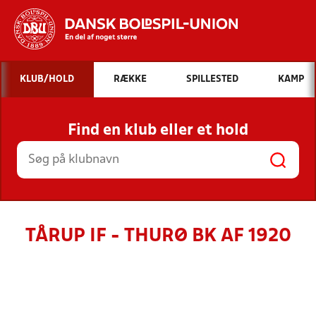
Hvad vil du søge efter?
KLUB/HOLD
RÆKKE
SPILLESTED
KAMP
INDHOLD OG NYHEDER
Find en klub eller et hold
STILLINGER, RESULTATER, KLUBBER OG
HOLD
TÅRUP IF - THURØ BK AF 1920