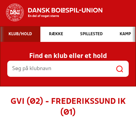
Hvad vil du søge efter?
KLUB/HOLD
RÆKKE
SPILLESTED
KAMP
INDHOLD OG NYHEDER
Find en klub eller et hold
STILLINGER, RESULTATER, KLUBBER OG
HOLD
GVI (Ø2) - FREDERIKSSUND IK
(Ø1)