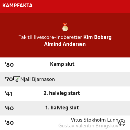
KAMPFAKTA
Tak til livescore-indberetter
Kim Boberg
Almind Andersen
Kamp slut
'80
Njall Bjarnason
'70
2. halvleg start
'41
1. halvleg slut
'40
Vitus Stokholm Lunn
'80
Gustav Valentin Bringskov