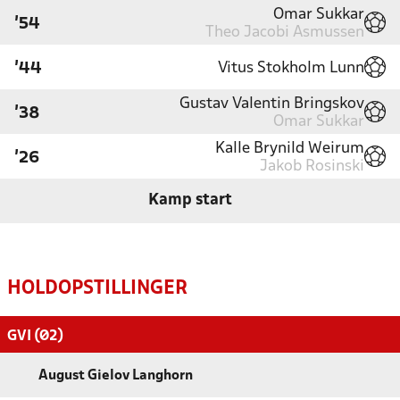
Omar Sukkar
'54
Theo Jacobi Asmussen
Vitus Stokholm Lunn
'44
Gustav Valentin Bringskov
'38
Omar Sukkar
Kalle Brynild Weirum
'26
Jakob Rosinski
Kamp start
HOLDOPSTILLINGER
GVI (Ø2)
August Gielov Langhorn