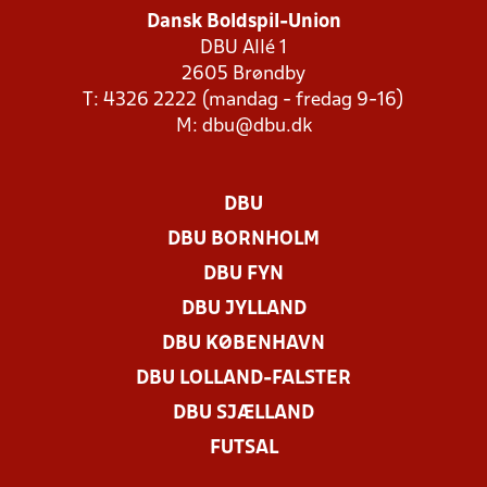
Dansk Boldspil-Union
DBU Allé 1
2605 Brøndby
T: 4326 2222 (mandag - fredag 9-16)
M:
dbu@dbu.dk
DBU
DBU BORNHOLM
DBU FYN
DBU JYLLAND
DBU KØBENHAVN
DBU LOLLAND-FALSTER
DBU SJÆLLAND
FUTSAL