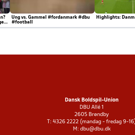
en?
Ung vs. Gammel #fordanmark #dbu
Highlights: Danma
ger
#football
Dansk Boldspil-Union
DBU Allé 1
2605 Brøndby
T: 4326 2222 (mandag - fredag 9-16
M:
dbu@dbu.dk