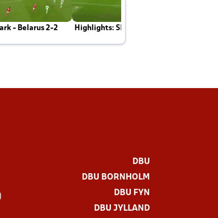
rk - Belarus 2-2
Highlights: Skotland - Danmark 4-2
J
E
DBU
DBU BORNHOLM
DBU FYN
)
DBU JYLLAND