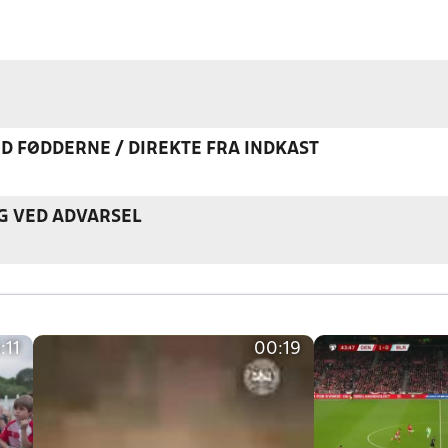
ED FØDDERNE / DIREKTE FRA INDKAST
G VED ADVARSEL
:11
00:19