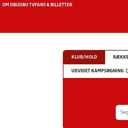
OM DBU
DBU TV
FANS & BILLETTER
KLUB/HOLD
RÆKK
UDVIDET KAMPSØGNING