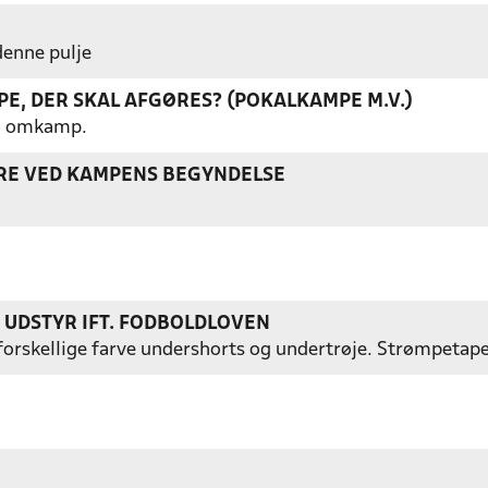
 denne pulje
E, DER SKAL AFGØRES? (POKALKAMPE M.V.)
gen omkamp.
ERE VED KAMPENS BEGYNDELSE
S UDSTYR IFT. FODBOLDLOVEN
ed forskellige farve undershorts og undertrøje. Strømpetap