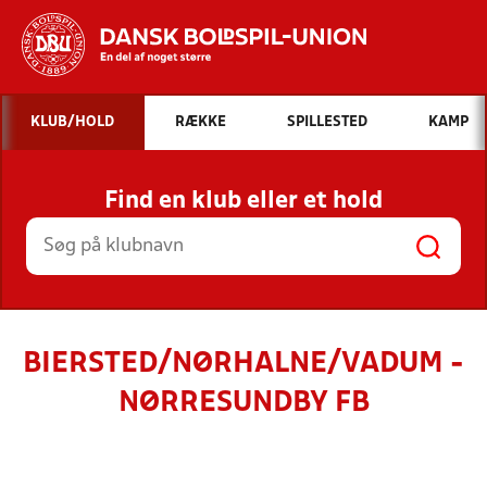
Hvad vil du søge efter?
KLUB/HOLD
RÆKKE
SPILLESTED
KAMP
INDHOLD OG NYHEDER
Find en klub eller et hold
STILLINGER, RESULTATER, KLUBBER OG
HOLD
BIERSTED/NØRHALNE/VADUM -
NØRRESUNDBY FB