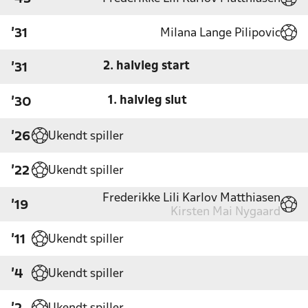
Milana Lange Pilipovic
'31
2. halvleg start
'31
1. halvleg slut
'30
Ukendt spiller
'26
Ukendt spiller
'22
Frederikke Lili Karlov Matthiasen
'19
Kirsten Mai Nygaard
Ukendt spiller
'11
Ukendt spiller
'4