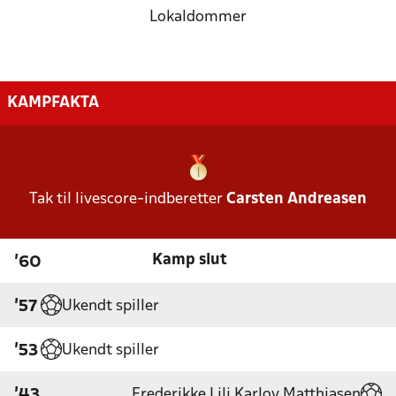
Lokaldommer
KAMPFAKTA
Tak til livescore-indberetter
Carsten Andreasen
Kamp slut
'60
Ukendt spiller
'57
Ukendt spiller
'53
Frederikke Lili Karlov Matthiasen
'43