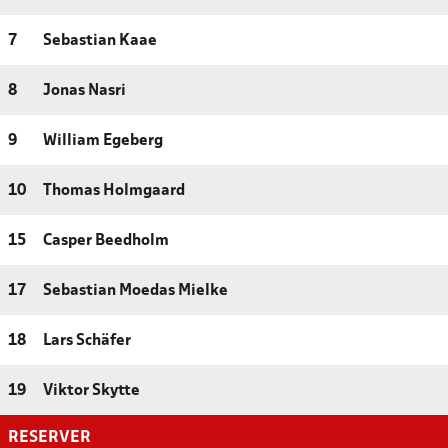
7
Sebastian Kaae
8
Jonas Nasri
9
William Egeberg
10
Thomas Holmgaard
15
Casper Beedholm
17
Sebastian Moedas Mielke
18
Lars Schäfer
19
Viktor Skytte
RESERVER