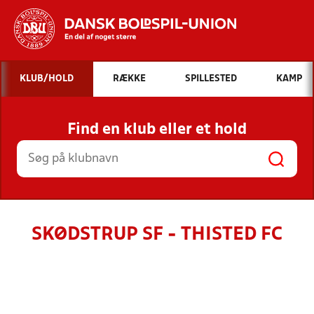
Hvad vil du søge efter?
KLUB/HOLD
RÆKKE
SPILLESTED
KAMP
INDHOLD OG NYHEDER
Find en klub eller et hold
STILLINGER, RESULTATER, KLUBBER OG
HOLD
SKØDSTRUP SF - THISTED FC