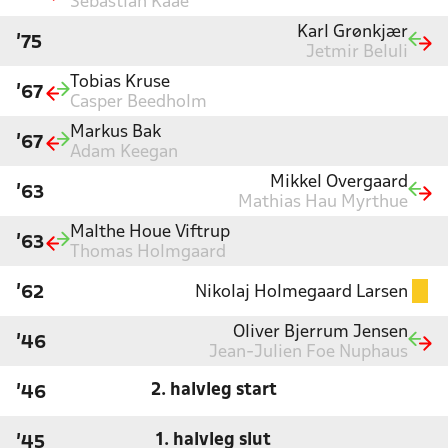
Sebastian Kaae
Karl Grønkjær
'75
Jetmir Beluli
Tobias Kruse
'67
Casper Beedholm
Markus Bak
'67
Adam Keegan
Mikkel Overgaard
'63
Mathias Hau Myrthue
Malthe Houe Viftrup
'63
Thomas Holmgaard
Nikolaj Holmegaard Larsen
'62
Oliver Bjerrum Jensen
'46
Jean-Julien Foe Nuphaus
2. halvleg start
'46
1. halvleg slut
'45