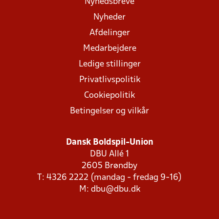
Nyhedsbreve
Nyheder
Afdelinger
Medarbejdere
Ledige stillinger
Privatlivspolitik
Cookiepolitik
Betingelser og vilkår
Dansk Boldspil-Union
DBU Allé 1
2605 Brøndby
T: 4326 2222 (mandag - fredag 9-16)
M:
dbu@dbu.dk