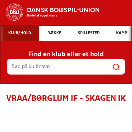
Hvad vil du søge efter?
KLUB/HOLD
RÆKKE
SPILLESTED
KAMP
INDHOLD OG NYHEDER
Find en klub eller et hold
STILLINGER, RESULTATER, KLUBBER OG
HOLD
VRAA/BØRGLUM IF - SKAGEN IK