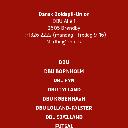
Dansk Boldspil-Union
DBU Allé 1
2605 Brøndby
T: 4326 2222 (mandag - fredag 9-16)
M:
dbu@dbu.dk
DBU
DBU BORNHOLM
DBU FYN
DBU JYLLAND
DBU KØBENHAVN
DBU LOLLAND-FALSTER
DBU SJÆLLAND
FUTSAL