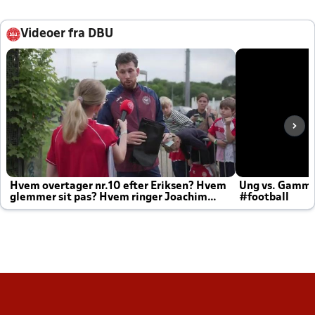
Videoer fra DBU
Hvem overtager nr.10 efter Eriksen? Hvem
Ung vs. Gamm
glemmer sit pas? Hvem ringer Joachim
#football
altid til efter kampe?