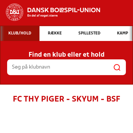
Hvad vil du søge efter?
KLUB/HOLD
RÆKKE
SPILLESTED
KAMP
INDHOLD OG NYHEDER
Find en klub eller et hold
STILLINGER, RESULTATER, KLUBBER OG
HOLD
FC THY PIGER - SKYUM - BSF