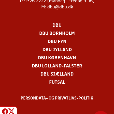
T: 4326 2222 (mandag - fredag 9-16)
M:
dbu@dbu.dk
DBU
DBU BORNHOLM
DBU FYN
DBU JYLLAND
DBU KØBENHAVN
DBU LOLLAND-FALSTER
DBU SJÆLLAND
FUTSAL
PERSONDATA- OG PRIVATLIVS-POLITIK