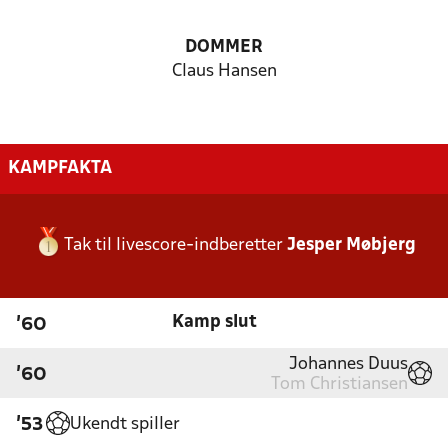
DOMMER
Claus Hansen
KAMPFAKTA
Tak til livescore-indberetter
Jesper Møbjerg
Kamp slut
'60
Johannes Duus
'60
Tom Christiansen
Ukendt spiller
'53