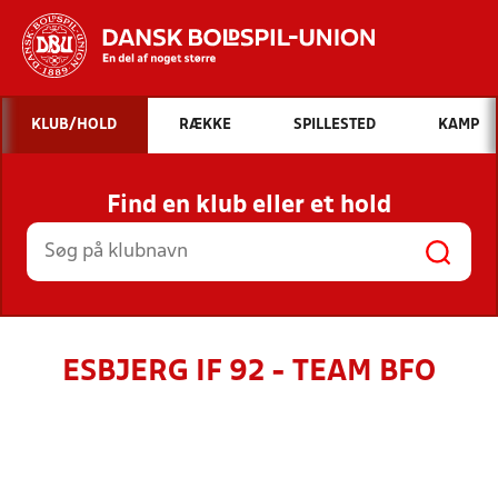
Hvad vil du søge efter?
KLUB/HOLD
RÆKKE
SPILLESTED
KAMP
INDHOLD OG NYHEDER
Find en klub eller et hold
STILLINGER, RESULTATER, KLUBBER OG
HOLD
ESBJERG IF 92 - TEAM BFO