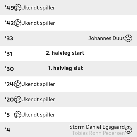
Ukendt spiller
'49
Ukendt spiller
'42
Johannes Duus
'33
2. halvleg start
'31
1. halvleg slut
'30
Ukendt spiller
'24
Ukendt spiller
'20
Ukendt spiller
'5
Storm Daniel Egsgaard
'4
Tobias Rønn Pedersen