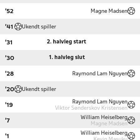
Magne Madsen
'52
Ukendt spiller
'41
2. halvleg start
'31
1. halvleg slut
'30
Raymond Lam Nguyen
'28
Ukendt spiller
'20
Raymond Lam Nguyen
'19
Viktor Sønderskov Kristensen
William Heiselberg
'7
Magne Madsen
William Heiselberg
'1
Kevin Masuku