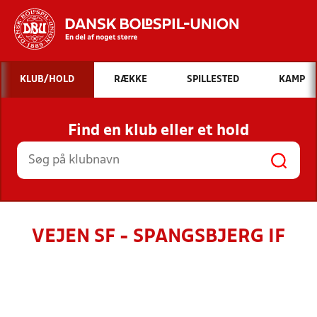
Hvad vil du søge efter?
KLUB/HOLD
RÆKKE
SPILLESTED
KAMP
INDHOLD OG NYHEDER
Find en klub eller et hold
STILLINGER, RESULTATER, KLUBBER OG
HOLD
VEJEN SF - SPANGSBJERG IF