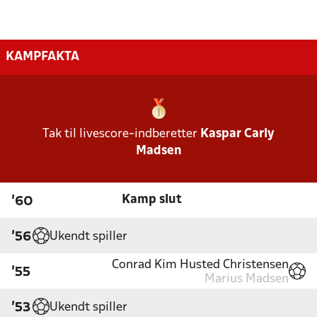
KAMPFAKTA
Tak til livescore-indberetter
Kaspar Carly
Madsen
Kamp slut
'60
Ukendt spiller
'56
Conrad Kim Husted Christensen
'55
Marius Madsen
Ukendt spiller
'53