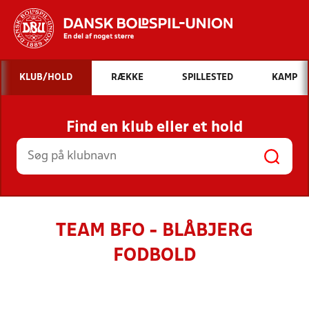
Hvad vil du søge efter?
KLUB/HOLD
RÆKKE
SPILLESTED
KAMP
INDHOLD OG NYHEDER
Find en klub eller et hold
STILLINGER, RESULTATER, KLUBBER OG
HOLD
TEAM BFO - BLÅBJERG
FODBOLD