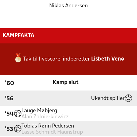
Niklas Andersen
KAMPFAKTA
Tak til livescore-indberetter
Lisbeth Venø
Kamp slut
'60
Ukendt spiller
'56
Lauge Møbjerg
'54
Alan Zolnierkiewicz
Tobias Rønn Pedersen
'53
Lasse Schmidt Haunstrup