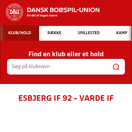
Hvad vil du søge efter?
KLUB/HOLD
RÆKKE
SPILLESTED
KAMP
INDHOLD OG NYHEDER
Find en klub eller et hold
STILLINGER, RESULTATER, KLUBBER OG
HOLD
ESBJERG IF 92 - VARDE IF