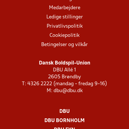
Medarbejdere
Ledige stillinger
Privatlivspolitik
Cookiepolitik
Betingelser og vilkår
Dansk Boldspil-Union
DBU Allé 1
2605 Brøndby
T: 4326 2222 (mandag - fredag 9-16)
M:
dbu@dbu.dk
DBU
DBU BORNHOLM