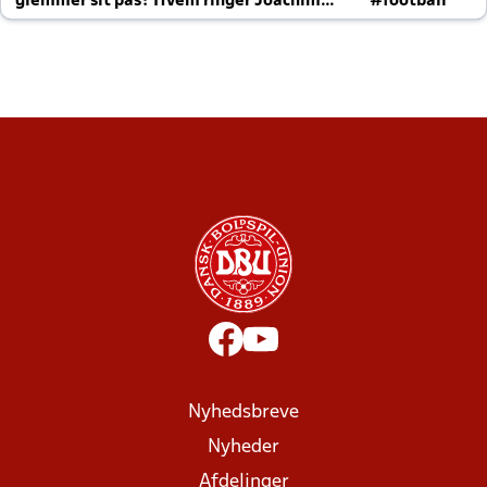
glemmer sit pas? Hvem ringer Joachim
#football
altid til efter kampe?
Nyhedsbreve
Nyheder
Afdelinger