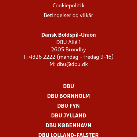
Cookiepolitik
Betingelser og vilkår
Dansk Boldspil-Union
DBU Allé 1
2605 Brøndby
T: 4326 2222 (mandag - fredag 9-16)
M:
dbu@dbu.dk
DBU
DBU BORNHOLM
DBU FYN
DBU JYLLAND
DBU KØBENHAVN
DBU LOLLAND-FALSTER