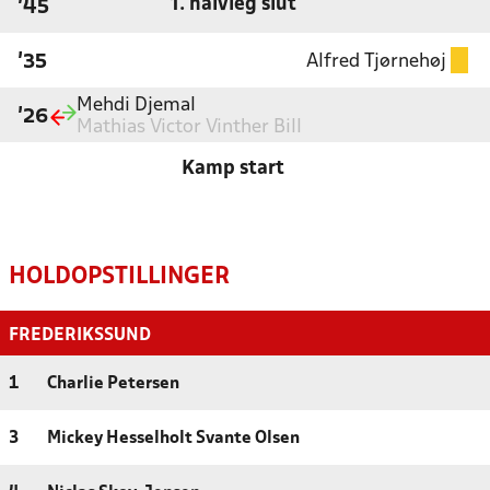
1. halvleg slut
'45
Alfred Tjørnehøj
'35
Mehdi Djemal
'26
Mathias Victor Vinther Bill
Kamp start
HOLDOPSTILLINGER
FREDERIKSSUND
1
Charlie Petersen
3
Mickey Hesselholt Svante Olsen