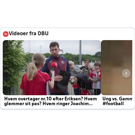
Videoer fra DBU
Hvem overtager nr.10 efter Eriksen? Hvem
Ung vs. Gamm
glemmer sit pas? Hvem ringer Joachim
#football
altid til efter kampe?