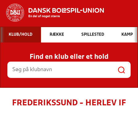
Hvad vil du søge efter?
KLUB/HOLD
RÆKKE
SPILLESTED
KAMP
INDHOLD OG NYHEDER
Find en klub eller et hold
STILLINGER, RESULTATER, KLUBBER OG
HOLD
FREDERIKSSUND - HERLEV IF