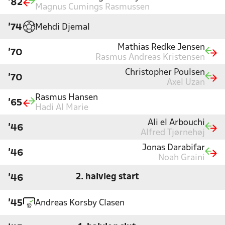
'82
Magnus Cumings Rasmussen
Mehdi Djemal
'74
Mathias Redke Jensen
'70
Rasmus Andreas Kristensen
Christopher Poulsen
'70
Axel Uzan
Rasmus Hansen
'65
Hadi Al Marie
Ali el Arbouchi
'46
Alfred Tjørnehøj
Jonas Darabifar
'46
Noah Graini
2. halvleg start
'46
Andreas Korsby Clasen
'45