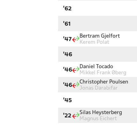
'62
'61
Bertram Gjelfort
'47
Kerem Polat
'46
Daniel Tocado
'46
Mikkel Frank Øberg
Christopher Poulsen
'46
Jonas Darabifar
'45
Silas Heysterberg
'22
Magnus Eichert