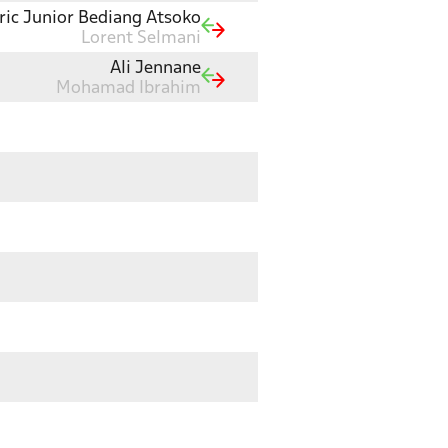
ric Junior Bediang Atsoko
Lorent Selmani
Ali Jennane
Mohamad Ibrahim