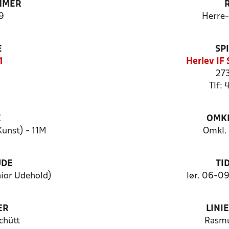
MMER
9
Herre
E
SP
1
Herlev IF
273
Tlf:
E
OMKL
Kunst) - 11M
Omkl. 
UDE
TI
nior Udehold)
lør. 06-0
ER
LINI
chütt
Rasmu