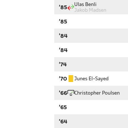
Ulas Benli
'85
Jakob Madsen
'85
'84
'84
'74
Junes El-Sayed
'70
Christopher Poulsen
'66
'65
'64