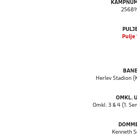
KAMPNU
25681
PULJ
Pulje 
BAN
Herlev Stadion (
OMKL. 
Omkl. 3 & 4 (1. Se
DOMM
Kenneth S