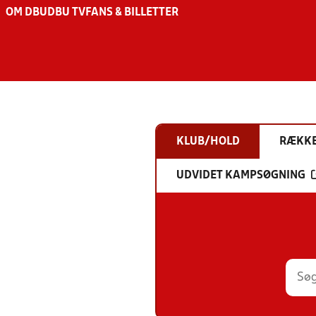
OM DBU
DBU TV
FANS & BILLETTER
KLUB/HOLD
RÆKK
UDVIDET KAMPSØGNING