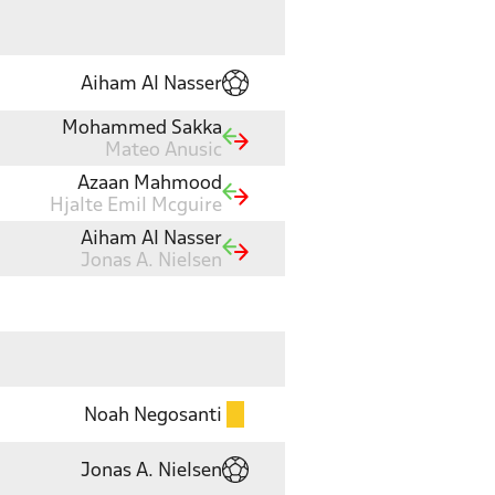
Aiham Al Nasser
Mohammed Sakka
Mateo Anusic
Azaan Mahmood
Hjalte Emil Mcguire
Aiham Al Nasser
Jonas A. Nielsen
Noah Negosanti
Jonas A. Nielsen