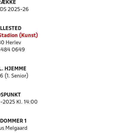
RÆKKE
-DS 2025-26
ILLESTED
 Stadion (Kunst)
0 Herlev
 4484 0649
. HJEMME
6 (1. Senior)
DSPUNKT
9-2025 Kl. 14:00
EDOMMER 1
s Melgaard