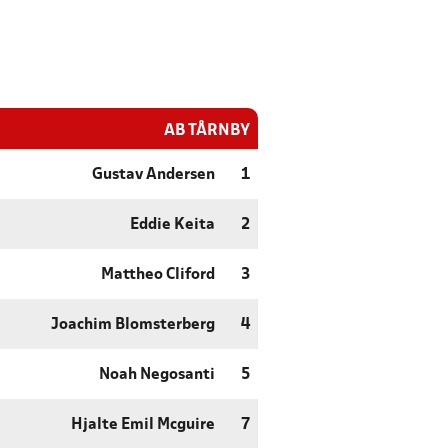
AB TÅRNBY
Gustav Andersen
1
Eddie Keita
2
Mattheo Cliford
3
Joachim Blomsterberg
4
Noah Negosanti
5
Hjalte Emil Mcguire
7