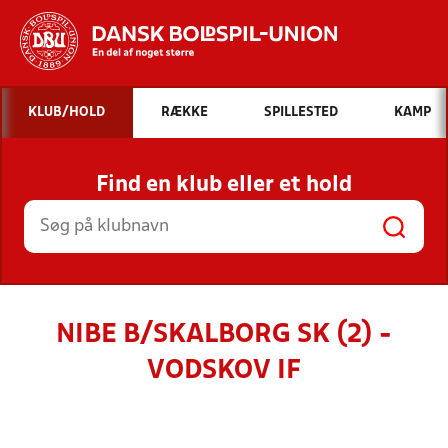
Hvad vil du søge efter?
KLUB/HOLD
RÆKKE
SPILLESTED
KAMP
INDHOLD OG NYHEDER
Find en klub eller et hold
STILLINGER, RESULTATER, KLUBBER OG
HOLD
NIBE B/SKALBORG SK (2) -
VODSKOV IF