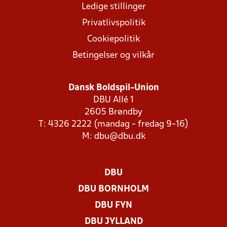
Ledige stillinger
Privatlivspolitik
Cookiepolitik
Betingelser og vilkår
Dansk Boldspil-Union
DBU Allé 1
2605 Brøndby
T: 4326 2222 (mandag - fredag 9-16)
M:
dbu@dbu.dk
DBU
DBU BORNHOLM
DBU FYN
DBU JYLLAND