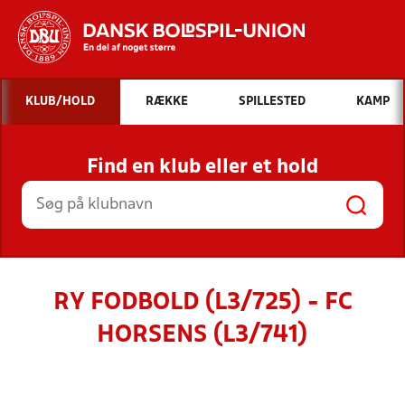
Hvad vil du søge efter?
KLUB/HOLD
RÆKKE
SPILLESTED
KAMP
INDHOLD OG NYHEDER
Find en klub eller et hold
STILLINGER, RESULTATER, KLUBBER OG
HOLD
RY FODBOLD (L3/725) - FC
HORSENS (L3/741)