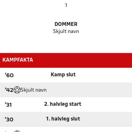
1
DOMMER
Skjult navn
KAMPFAKTA
Kamp slut
'60
Skjult navn
'42
2. halvleg start
'31
1. halvleg slut
'30