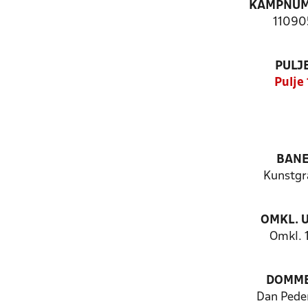
KAMPNU
11090
PULJ
Pulje 
BAN
Kunstg
OMKL. 
Omkl. 
DOMM
Dan Pede