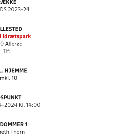
RÆKKE
-DS 2023-24
ILLESTED
d Idrætspark
0 Allerød
Tlf:
. HJEMME
mkl. 10
DSPUNKT
-2024 Kl. 14:00
EDOMMER 1
eth Thorn