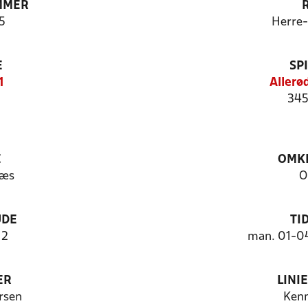
MMER
5
Herre
E
SP
1
Allerø
345
E
OMKL
ræs
O
UDE
TI
12
man. 01-04
ER
LINI
rsen
Kenn