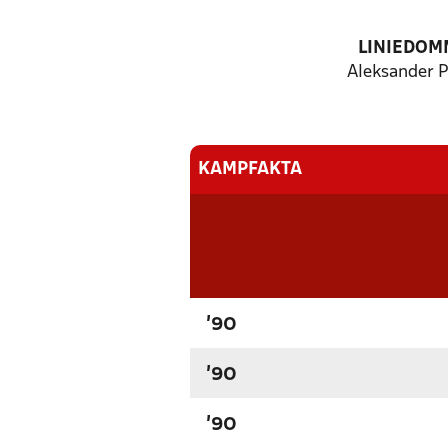
LINIEDOM
Aleksander P
KAMPFAKTA
'90
'90
'90