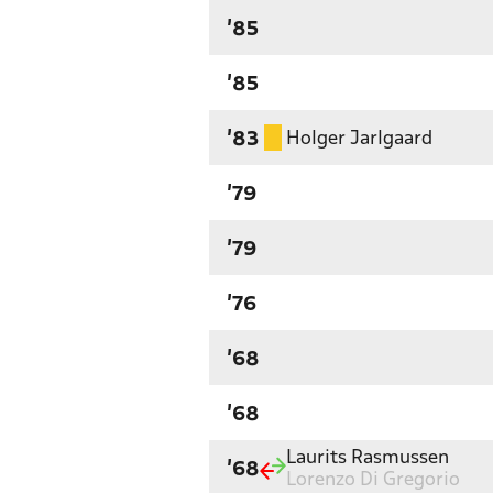
'85
'85
Holger Jarlgaard
'83
'79
'79
'76
'68
'68
Laurits Rasmussen
'68
Lorenzo Di Gregorio