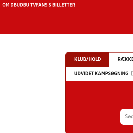
OM DBU
DBU TV
FANS & BILLETTER
KLUB/HOLD
RÆKK
UDVIDET KAMPSØGNING