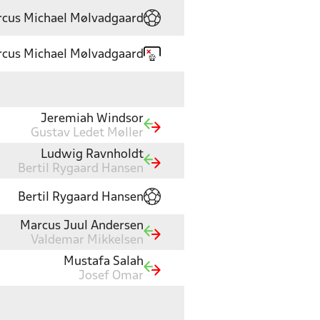
cus Michael Mølvadgaard
cus Michael Mølvadgaard
Jeremiah Windsor
Gustav Ledet Møller
Ludwig Ravnholdt
Bertil Rygaard Hansen
Bertil Rygaard Hansen
Marcus Juul Andersen
Valdemar Mikkelsen
Mustafa Salah
Josef Omar