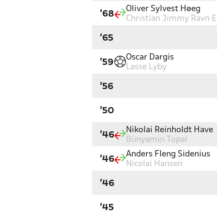
Oliver Sylvest Høeg
'68
Christian Jimmy Ravn 
'65
Oscar Dargis
'59
Lasse Lyby
'56
'50
Nikolai Reinholdt Have
'46
Bünyamin Topal
Anders Fleng Sidenius
'46
Nicolai Hansen
'46
'45