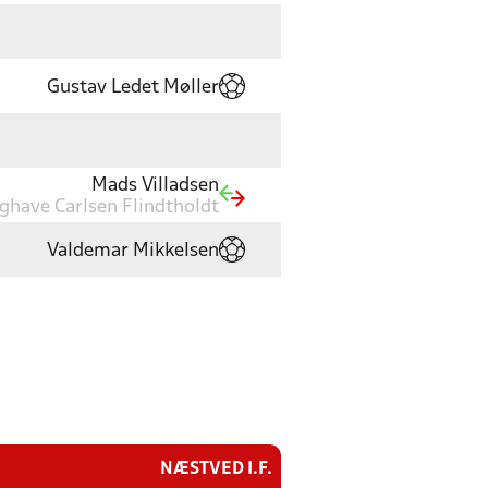
Gustav Ledet Møller
Mads Villadsen
ghave Carlsen Flindtholdt
Valdemar Mikkelsen
NÆSTVED I.F.