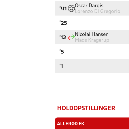
Oscar Dargis
'41
Lorenzo Di Gregorio
'25
Nicolai Hansen
'12
Mads Kragerup
'5
'1
HOLDOPSTILLINGER
ALLERØD FK