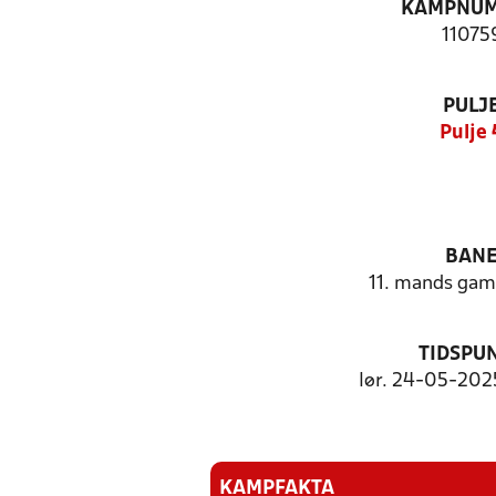
KAMPNU
11075
PULJ
Pulje 
BAN
11. mands ga
TIDSPU
lør. 24-05-2025
KAMPFAKTA