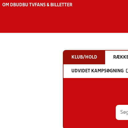
OM DBU
DBU TV
FANS & BILLETTER
KLUB/HOLD
RÆKK
UDVIDET KAMPSØGNING