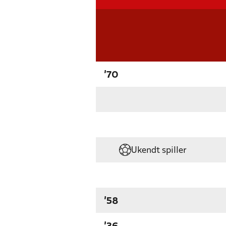
'70
Ukendt spiller
'58