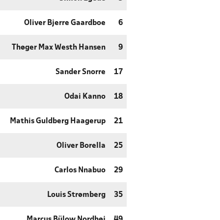
Oliver Bjerre Gaardboe
6
Thøger Max Westh Hansen
9
Sander Snorre
17
Odai Kanno
18
Mathis Guldberg Haagerup
21
Oliver Borella
25
Carlos Nnabuo
29
Louis Strømberg
35
Marcus Bülow Nordhøj
49