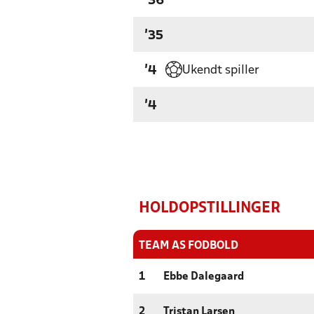
'36
'35
Ukendt spiller
'4
'4
HOLDOPSTILLINGER
TEAM AS FODBOLD
1
Ebbe Dalegaard
2
Tristan Larsen