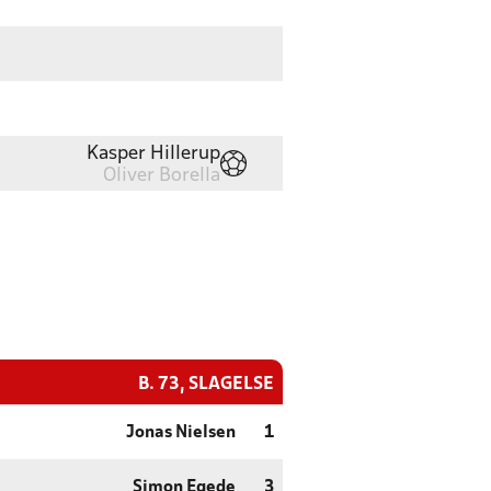
Kasper Hillerup
Oliver Borella
B. 73, SLAGELSE
Jonas Nielsen
1
Simon Egede
3