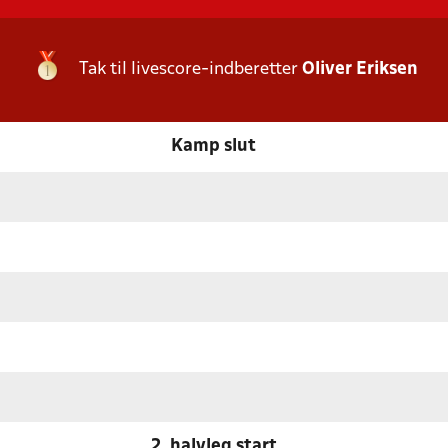
Tak til livescore-indberetter
Oliver Eriksen
Kamp slut
2. halvleg start