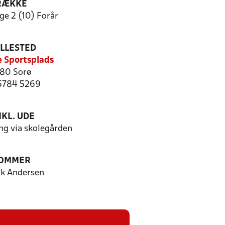
RÆKKE
ge 2 (10) Forår
ILLESTED
le Sportsplads
80 Sorø
 5784 5269
KL. UDE
ng via skolegården
OMMER
ik Andersen