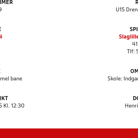
MMER
9
U15 Dren
E
SP
4
Slaglil
41
Tlf:
E
OM
mmel bane
Skole: Indga
NKT
D
 Kl. 12:30
Henr