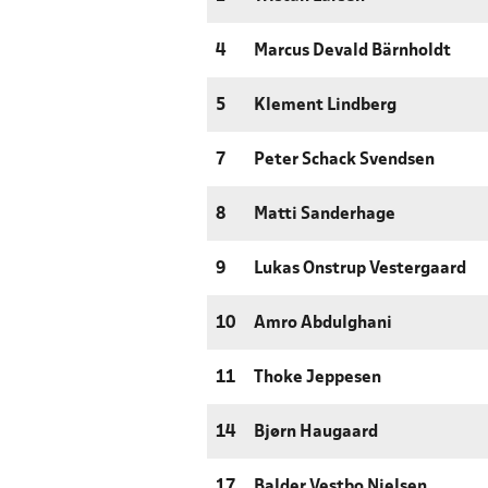
4
Marcus Devald Bärnholdt
5
Klement Lindberg
7
Peter Schack Svendsen
8
Matti Sanderhage
9
Lukas Onstrup Vestergaard
10
Amro Abdulghani
11
Thoke Jeppesen
14
Bjørn Haugaard
17
Balder Vestbo Nielsen