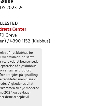
RÆKKE
-DS 2023-24
ILLESTED
dræts Center
70 Greve
len) / 4390 1152 (Klubhus)
else af nyt klubhus for
d, vil omklædning samt
er være yderst begrænsede.
opførelse af nyt klubhus
 forventes færdiggjort
Der arbejdes på opstilling
e faciliteter, men disse vil
de. Vi glæder os til at
elkommen til nye moderne
imo 2027, og beklager
er dette arbejde vil