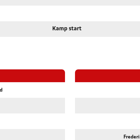
Kamp start
nd
Freder