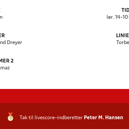
E
TI
n
lør. 14-1
ER
LINI
nd Dreyer
Torbe
MER 2
kmaz
Tak til livescore-indberetter
Peter M. Hansen