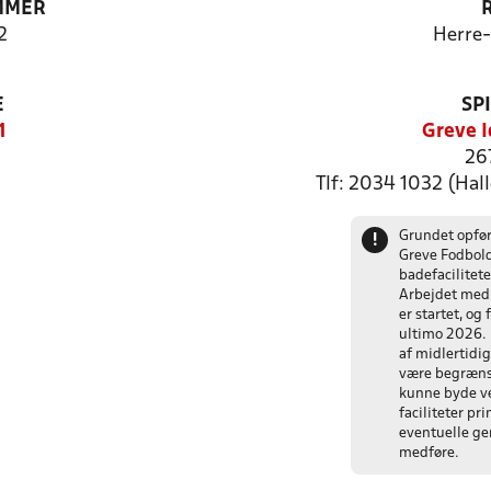
MMER
2
Herre
E
SP
1
Greve I
26
Tlf: 2034 1032 (Hal
Grundet opfør
!
Greve Fodbol
badefacilitet
Arbejdet med 
er startet, og
ultimo 2026. 
af midlertidig
være begrænse
kunne byde v
faciliteter pr
eventuelle gen
medføre.