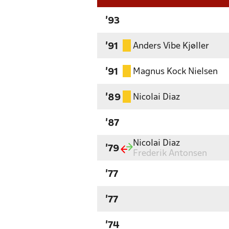
'93
Anders Vibe Kjøller
'91
Magnus Kock Nielsen
'91
Nicolai Diaz
'89
'87
Nicolai Diaz
'79
Frederik Antonsen
'77
'77
'74