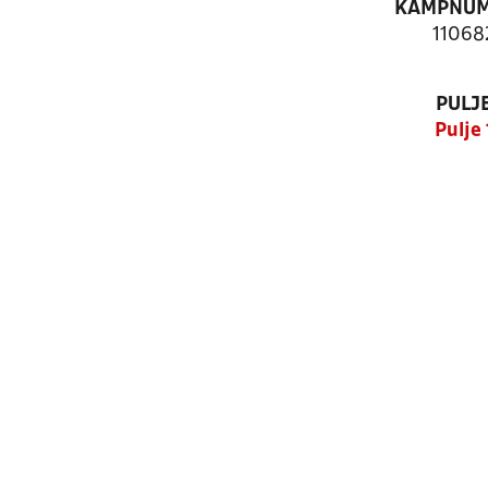
KAMPNU
11068
PULJ
Pulje 