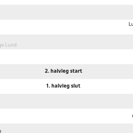
L
ge Lund
2. halvleg start
1. halvleg slut
n