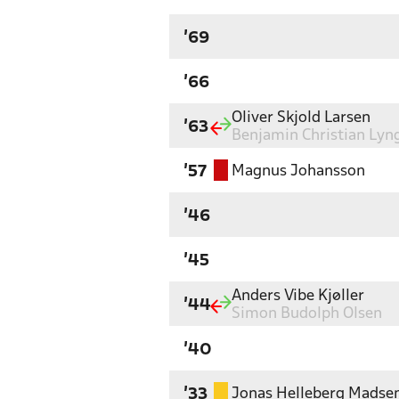
'69
'66
Oliver Skjold Larsen
'63
Benjamin Christian Lyn
Magnus Johansson
'57
'46
'45
Anders Vibe Kjøller
'44
Simon Budolph Olsen
'40
Jonas Helleberg Madse
'33