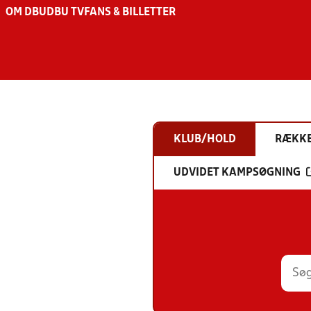
OM DBU
DBU TV
FANS & BILLETTER
KLUB/HOLD
RÆKK
UDVIDET KAMPSØGNING