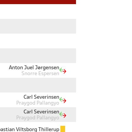
Anton Juel Jørgensen
Snorre Espersen
Carl Severinsen
Praygod Pallangyo
Carl Severinsen
Praygod Pallangyo
astian Viltsborg Thillerup