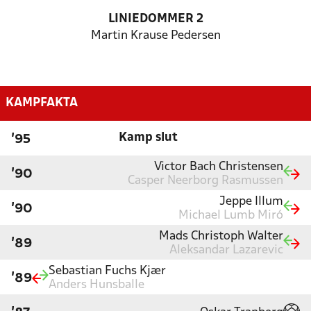
LINIEDOMMER 2
Martin Krause Pedersen
KAMPFAKTA
Kamp slut
'95
Victor Bach Christensen
'90
Casper Neerborg Rasmussen
Jeppe Illum
'90
Michael Lumb Miró
Mads Christoph Walter
'89
Aleksandar Lazarevic
Sebastian Fuchs Kjær
'89
Anders Hunsballe