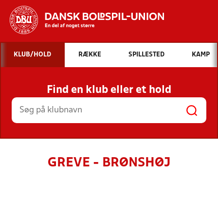
Hvad vil du søge efter?
KLUB/HOLD
RÆKKE
SPILLESTED
KAMP
INDHOLD OG NYHEDER
Find en klub eller et hold
STILLINGER, RESULTATER, KLUBBER OG
HOLD
GREVE - BRØNSHØJ