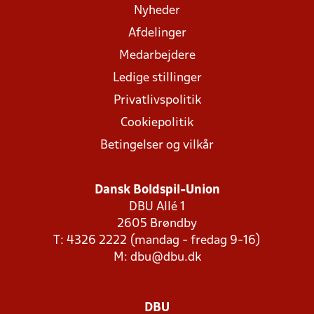
Nyheder
Afdelinger
Medarbejdere
Ledige stillinger
Privatlivspolitik
Cookiepolitik
Betingelser og vilkår
Dansk Boldspil-Union
DBU Allé 1
2605 Brøndby
T: 4326 2222 (mandag - fredag 9-16)
M:
dbu@dbu.dk
DBU