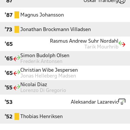
Oskar Tranberg
'87
Magnus Johansson
'87
Jonathan Brockmann Villadsen
'73
Rasmus Andrew Suhr Nordahl
'65
Tarik Mourhrib
Simon Budolph Olsen
'65
Frederik Antonsen
Christian Wibe Jespersen
'65
Jonas Helleberg Madsen
Nicolai Diaz
'55
Lorenzo Di Gregorio
Aleksandar Lazarevic
'53
Thobias Henriksen
'52