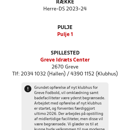
RÆKKE
Herre-DS 2023-24
PULJE
Pulje 1
SPILLESTED
Greve Idræts Center
2670 Greve
Tlf: 2034 1032 (Hallen) / 4390 1152 (Klubhus)
Grundet opførelse af nyt klubhus for
!
Greve Fodbold, vil omklædning samt
badefaciliteter være yderst begrænsede.
Arbejdet med opførelse af nyt klubhus
er startet, og forventes færdiggjort
ultimo 2026. Der arbejdes på opstilling
af midlertidige faciliteter, men disse vil
være begrænsede. Vi glæder os til at
kunne byde velkommen til nye moderne