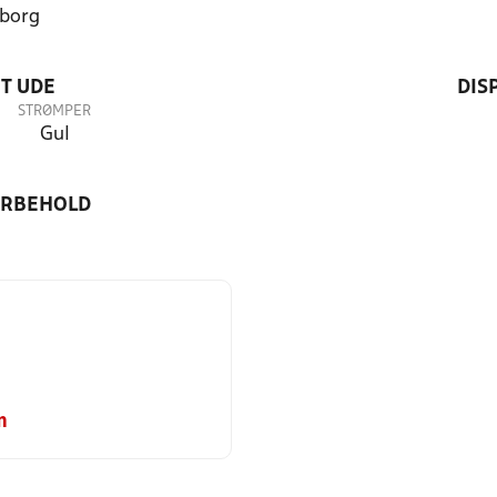
borg
T UDE
DIS
STRØMPER
Gul
ORBEHOLD
m