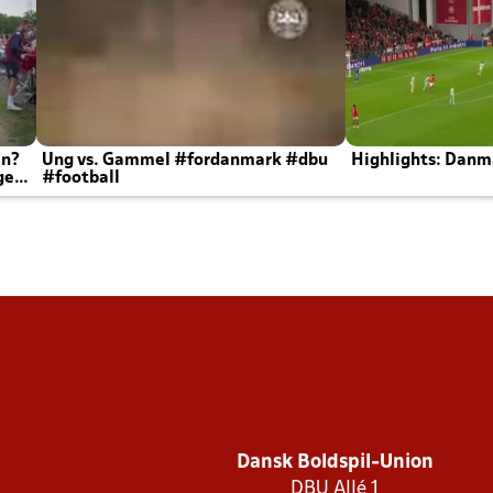
en?
Ung vs. Gammel #fordanmark #dbu
Highlights: Danma
ger
#football
Dansk Boldspil-Union
DBU Allé 1