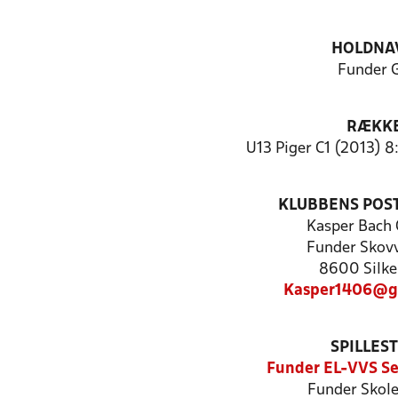
HOLDNA
Funder 
RÆKK
U13 Piger C1 (2013) 8
KLUBBENS POS
Kasper Bach 
Funder Skovv
8600 Silke
Kasper1406@g
SPILLES
Funder EL-VVS Se
Funder Skole