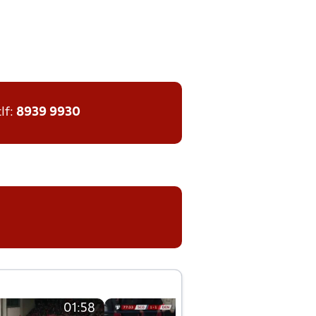
tlf:
8939 9930
01:58
01:58