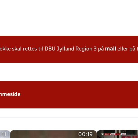
ke skal rettes til DBU Jylland Region 3 på
mail
eller på 
mmeside
:11
00:19