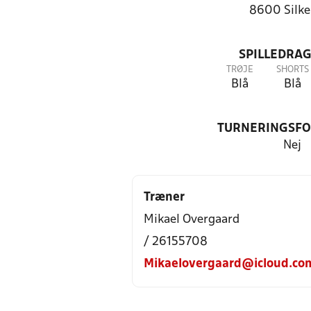
8600 Silke
SPILLEDRAG
TRØJE
SHORTS
Blå
Blå
TURNERINGSF
Nej
Træner
Mikael Overgaard
/ 26155708
Mikaelovergaard@icloud.co