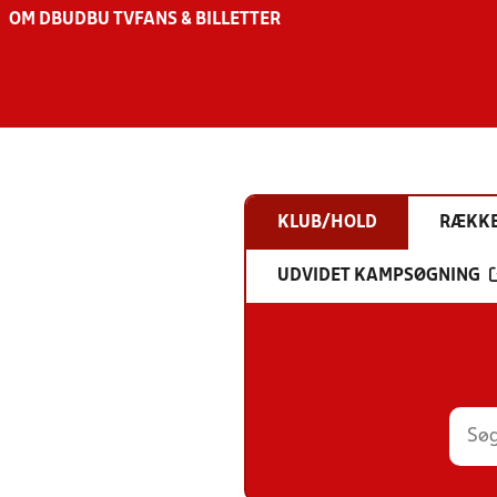
OM DBU
DBU TV
FANS & BILLETTER
KLUB/HOLD
RÆKK
UDVIDET KAMPSØGNING