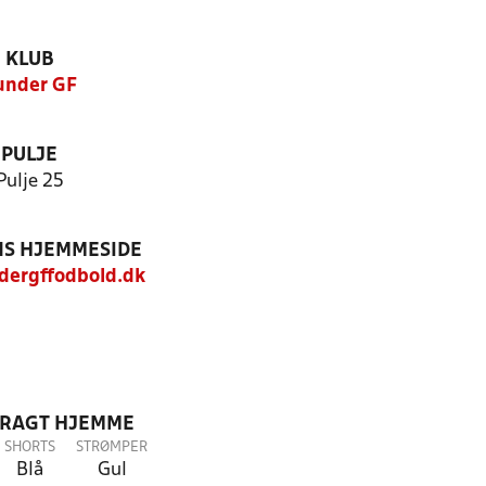
KLUB
under GF
PULJE
Pulje 25
S HJEMMESIDE
ergffodbold.dk
DRAGT HJEMME
SHORTS
STRØMPER
Blå
Gul