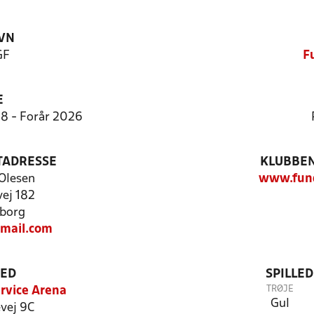
VN
GF
F
E
:8 - Forår 2026
TADRESSE
KLUBBEN
Olesen
www.fund
ej 182
borg
mail.com
TED
SPILLE
TRØJE
rvice Arena
Gul
vej 9C