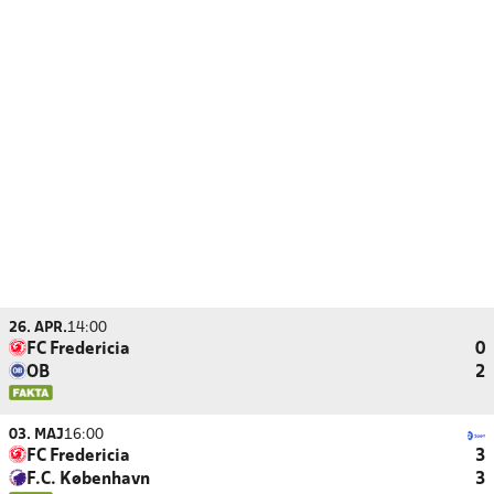
26. APR.
14:00
FC Fredericia
0
OB
2
03. MAJ
16:00
FC Fredericia
3
F.C. København
3