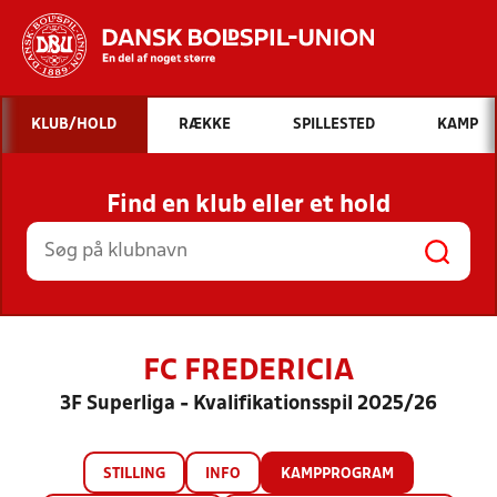
Hvad vil du søge efter?
KLUB/HOLD
RÆKKE
SPILLESTED
KAMP
INDHOLD OG NYHEDER
Find en klub eller et hold
STILLINGER, RESULTATER, KLUBBER OG
HOLD
FC FREDERICIA
3F Superliga - Kvalifikationsspil 2025/26
STILLING
INFO
KAMPPROGRAM