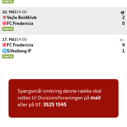
10. MAJ
14:00
Vejle Boldklub
2
FC Fredericia
0
17. MAJ
14:00
FC Fredericia
4
Silkeborg IF
1
Spørgsmål omkring denne række skal
rettes til Divisionsforeningen på
mail
eller på tlf:
3525 1545