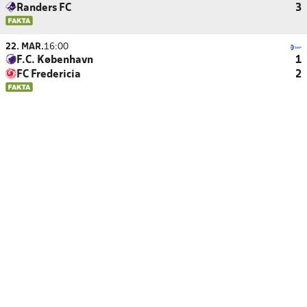
Randers FC
3
22. MAR.
16:00
F.C. København
1
FC Fredericia
2