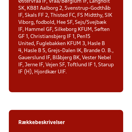
Østervraa IF, Vraa/Børglum IF, Langholt
SK, KB81 Aalborg 2, Svenstrup-Godthåb
IF, Skals FF 2, Thisted FC, FS Midtthy, SIK
Viborg, fodbold, Hee SF, Sejs/Svejbæk
IF, Hammel GF, Silkeborg KFUM, Søften
GF 1, Christiansbjerg IF 1, Pen15
United, Fuglebakken KFUM 3, Hasle B
4, Hasle B 5, Grejs-Dalen IK, Brande O. B.,
Gauerslund IF, Blåbjerg BK, Vester Nebel
IF, Jerne IF, Vejen SF, Toftlund IF 1, Starup
IF (H), Hjordkær UIF.
Rækkebeskrivelser