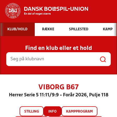
Hvad vil du søge efter?
KLUB/HOLD
RÆKKE
SPILLESTED
KAMP
INDHOLD OG NYHEDER
Find en klub eller et hold
STILLINGER, RESULTATER, KLUBBER OG
HOLD
VIBORG B67
Herrer Serie 5 11:11/9:9 - Forår 2026, Pulje 118
STILLING
INFO
KAMPPROGRAM