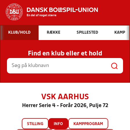
Hvad vil du søge efter?
KLUB/HOLD
RÆKKE
SPILLESTED
KAMP
INDHOLD OG NYHEDER
Find en klub eller et hold
STILLINGER, RESULTATER, KLUBBER OG
HOLD
VSK AARHUS
Herrer Serie 4 - Forår 2026, Pulje 72
STILLING
INFO
KAMPPROGRAM