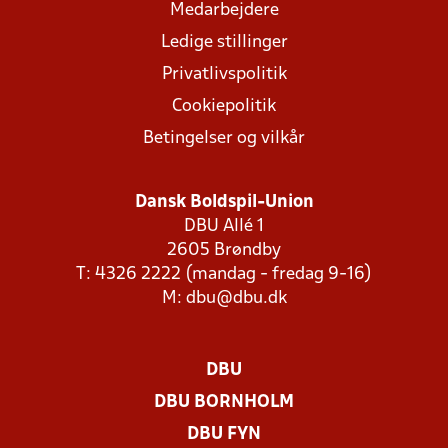
Medarbejdere
Ledige stillinger
Privatlivspolitik
Cookiepolitik
Betingelser og vilkår
Dansk Boldspil-Union
DBU Allé 1
2605 Brøndby
T: 4326 2222 (mandag - fredag 9-16)
M:
dbu@dbu.dk
DBU
DBU BORNHOLM
DBU FYN