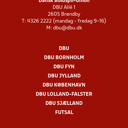
Dansk Boldspil-Union
DBU Allé 1
2605 Brøndby
T: 4326 2222 (mandag - fredag 9-16)
M:
dbu@dbu.dk
DBU
DBU BORNHOLM
DBU FYN
DBU JYLLAND
DBU KØBENHAVN
DBU LOLLAND-FALSTER
DBU SJÆLLAND
FUTSAL