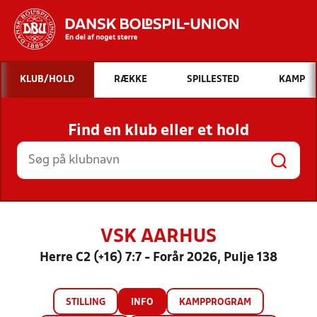
Hvad vil du søge efter?
KLUB/HOLD
RÆKKE
SPILLESTED
KAMP
INDHOLD OG NYHEDER
Find en klub eller et hold
STILLINGER, RESULTATER, KLUBBER OG
HOLD
VSK AARHUS
Herre C2 (+16) 7:7 - Forår 2026, Pulje 138
STILLING
INFO
KAMPPROGRAM