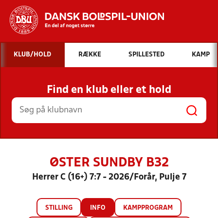
Hvad vil du søge efter?
KLUB/HOLD
RÆKKE
SPILLESTED
KAMP
INDHOLD OG NYHEDER
Find en klub eller et hold
STILLINGER, RESULTATER, KLUBBER OG
HOLD
ØSTER SUNDBY B32
Herrer C (16+) 7:7 - 2026/Forår, Pulje 7
STILLING
INFO
KAMPPROGRAM