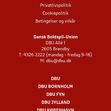
Privatlivspolitik
Cookiepolitik
Betingelser og vilkår
Dansk Boldspil-Union
DBU Allé 1
2605 Brøndby
T: 4326 2222 (mandag - fredag 9-16)
M:
dbu@dbu.dk
DBU
DBU BORNHOLM
DBU FYN
DBU JYLLAND
DBU KØBENHAVN