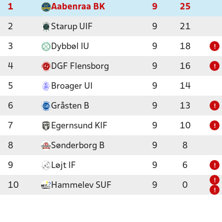
1
Aabenraa BK
9
25
2
Starup UIF
9
21
3
Dybbøl IU
9
18
!
4
DGF Flensborg
9
16
!
5
Broager UI
9
14
6
Gråsten B
9
13
!
7
Egernsund KIF
9
10
!
8
Sønderborg B
9
8
9
Løjt IF
9
6
!
!
10
Hammelev SUF
9
0
!