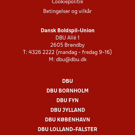
Cookiepolitik
Betingelser og vilkår
Dansk Boldspil-Union
DBU Allé 1
2605 Brøndby
T: 4326 2222 (mandag - fredag 9-16)
M:
dbu@dbu.dk
DBU
DBU BORNHOLM
DBU FYN
DBU JYLLAND
DBU KØBENHAVN
DBU LOLLAND-FALSTER