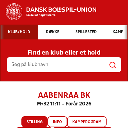
Hvad vil du søge efter?
KLUB/HOLD
RÆKKE
SPILLESTED
KAMP
INDHOLD OG NYHEDER
Find en klub eller et hold
STILLINGER, RESULTATER, KLUBBER OG
HOLD
AABENRAA BK
M+32 11:11 - Forår 2026
STILLING
INFO
KAMPPROGRAM