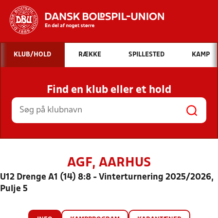
Hvad vil du søge efter?
KLUB/HOLD
RÆKKE
SPILLESTED
KAMP
INDHOLD OG NYHEDER
Find en klub eller et hold
STILLINGER, RESULTATER, KLUBBER OG
HOLD
AGF, AARHUS
U12 Drenge A1 (14) 8:8 - Vinterturnering 2025/2026,
Pulje 5