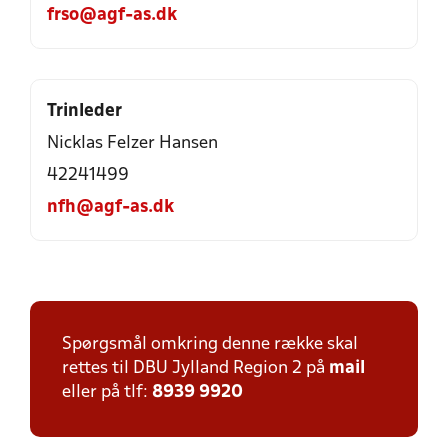
frso@agf-as.dk
Trinleder
Nicklas Felzer Hansen
42241499
nfh@agf-as.dk
Spørgsmål omkring denne række skal
rettes til DBU Jylland Region 2 på
mail
eller på tlf:
8939 9920