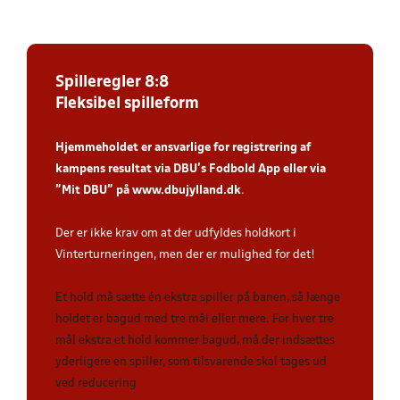
Spilleregler 8:8
Fleksibel spilleform
Hjemmeholdet er ansvarlige for registrering af
kampens resultat via DBU’s Fodbold App
eller via
”Mit DBU” på
www.dbujylland.dk
.
Der er ikke krav om at der udfyldes holdkort i
Vinterturneringen, men der er mulighed for det!
Et hold må sætte én ekstra spiller på banen, så længe
holdet er bagud med tre mål eller mere. For hver tre
mål ekstra et hold kommer bagud, må der indsættes
yderligere en spiller, som tilsvarende skal tages ud
ved reducering