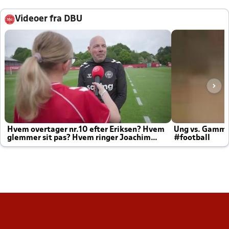
Videoer fra DBU
Hvem overtager nr.10 efter Eriksen? Hvem
Ung vs. Gamm
glemmer sit pas? Hvem ringer Joachim
#football
altid til efter kampe?