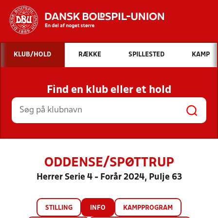
Hvad vil du søge efter?
KLUB/HOLD
RÆKKE
SPILLESTED
KAMP
INDHOLD OG NYHEDER
Find en klub eller et hold
STILLINGER, RESULTATER, KLUBBER OG
HOLD
ODDENSE/SPØTTRUP
Herrer Serie 4 - Forår 2024, Pulje 63
STILLING
INFO
KAMPPROGRAM