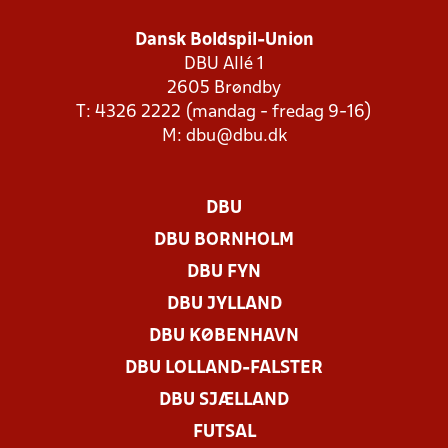
Dansk Boldspil-Union
DBU Allé 1
2605 Brøndby
T: 4326 2222 (mandag - fredag 9-16)
M:
dbu@dbu.dk
DBU
DBU BORNHOLM
DBU FYN
DBU JYLLAND
DBU KØBENHAVN
DBU LOLLAND-FALSTER
DBU SJÆLLAND
FUTSAL