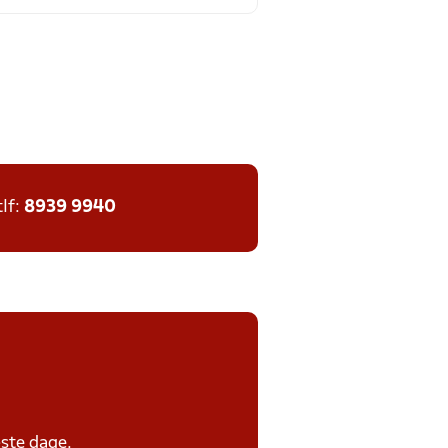
tlf:
8939 9940
ste dage.