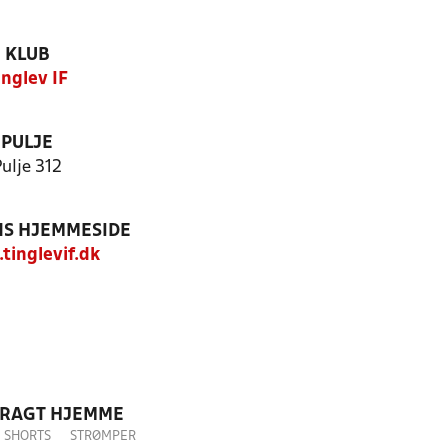
KLUB
inglev IF
PULJE
ulje 312
S HJEMMESIDE
inglevif.dk
DRAGT HJEMME
SHORTS
STRØMPER