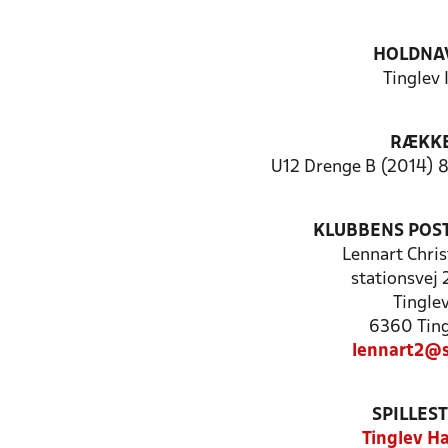
HOLDNA
Tinglev 
RÆKK
U12 Drenge B (2014) 8
KLUBBENS POS
Lennart Chri
stationsvej 
Tingle
6360 Ting
lennart2@s
SPILLES
Tinglev Ha