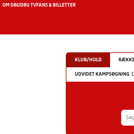
OM DBU
DBU TV
FANS & BILLETTER
KLUB/HOLD
RÆKK
UDVIDET KAMPSØGNING