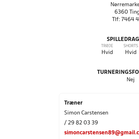
Nørremark
6360 Ting
Tlf: 7464 
SPILLEDRAG
TRØJE
SHORTS
Hvid
Hvid
TURNERINGSF
Nej
Træner
Simon Carstensen
/ 29 82 03 39
simoncarstensen89@gmail.