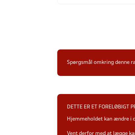
Spørgsmål omkring denne ræk
DETTE ER ET FORELØBIGT 
Hjemmeholdet kan ændre i da
Vent derfor med at lægge ka