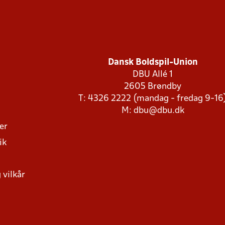
Dansk Boldspil-Union
DBU Allé 1
2605 Brøndby
T: 4326 2222 (mandag - fredag 9-16
M:
dbu@dbu.dk
ger
ik
 vilkår