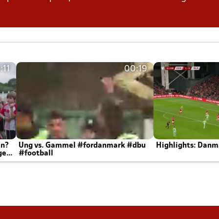
:11
00:19
en?
Ung vs. Gammel #fordanmark #dbu
Highlights: Danma
ger
#football