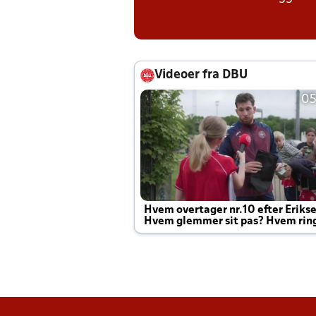
Videoer fra DBU
05
Hvem overtager nr.10 efter Eriks
Hvem glemmer sit pas? Hvem rin
Joachim altid til efter kampe?