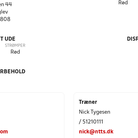
Rød
en 44
lev
4808
T UDE
DIS
STRØMPER
Rød
ORBEHOLD
Træner
Nick Tygesen
/ 51210111
com
nick@ntts.dk