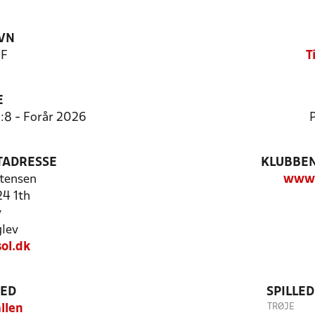
VN
IF
T
E
:8 - Forår 2026
P
TADRESSE
KLUBBEN
stensen
www.t
24 1th
v
lev
ol.dk
TED
SPILLE
TRØJE
llen