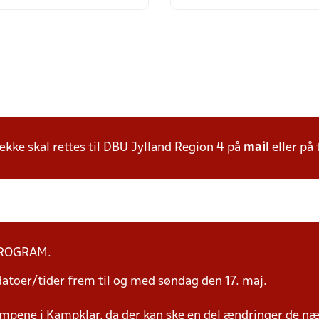
ke skal rettes til DBU Jylland Region 4 på
mail
eller på 
PROGRAM.
toer/tider frem til og med søndag den 17. maj.
mpene i Kampklar, da der kan ske en del ændringer de næ