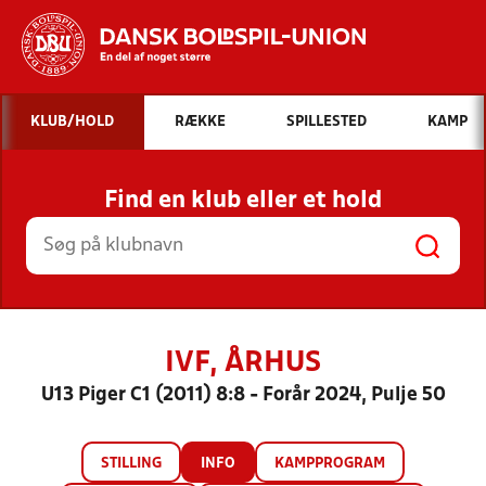
Hvad vil du søge efter?
KLUB/HOLD
RÆKKE
SPILLESTED
KAMP
INDHOLD OG NYHEDER
Find en klub eller et hold
STILLINGER, RESULTATER, KLUBBER OG
HOLD
IVF, ÅRHUS
U13 Piger C1 (2011) 8:8 - Forår 2024, Pulje 50
STILLING
INFO
KAMPPROGRAM