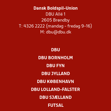
Dansk Boldspil-Union
DBU Allé 1
2605 Brøndby
T: 4326 2222 (mandag - fredag 9-16)
M:
dbu@dbu.dk
DBU
DBU BORNHOLM
DBU FYN
DBU JYLLAND
DBU KØBENHAVN
DBU LOLLAND-FALSTER
DBU SJÆLLAND
FUTSAL