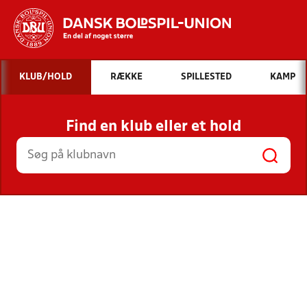
Hvad vil du søge efter?
KLUB/HOLD
RÆKKE
SPILLESTED
KAMP
INDHOLD OG NYHEDER
Find en klub eller et hold
STILLINGER, RESULTATER, KLUBBER OG
HOLD