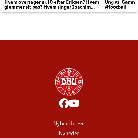
Hvem overtager nr.10 efter Eriksen? Hvem
Ung vs. Gamm
glemmer sit pas? Hvem ringer Joachim
#football
altid til efter kampe?
Nyhedsbreve
Nyheder