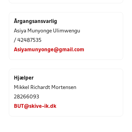
Årgangsansvarlig
Asiya Munyonge Ulimwengu
/ 42487535
Asiyamunyonge@gmail.com
Hjælper
Mikkel Richardt Mortensen
28266093
BUT@skive-ik.dk