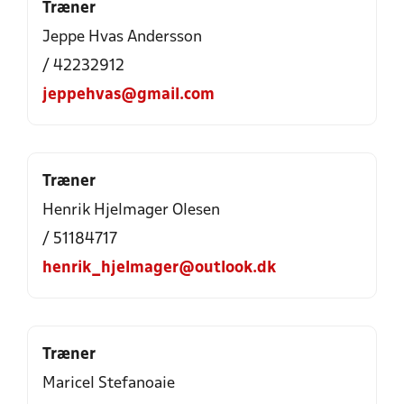
Træner
Jeppe Hvas Andersson
/ 42232912
jeppehvas@gmail.com
Træner
Henrik Hjelmager Olesen
/ 51184717
henrik_hjelmager@outlook.dk
Træner
Maricel Stefanoaie