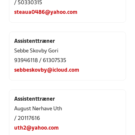
/ 50330315
steaua0486@yahoo.com
Assistenttræner
Sebbe Skovby Gori
93946118 / 61307535
sebbeskovby@icloud.com
Assistenttræner
August Nørhave Uth
/ 20117616
uth2@yahoo.com