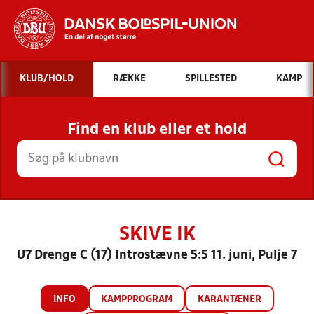
Hvad vil du søge efter?
KLUB/HOLD
RÆKKE
SPILLESTED
KAMP
INDHOLD OG NYHEDER
Find en klub eller et hold
STILLINGER, RESULTATER, KLUBBER OG
HOLD
SKIVE IK
U7 Drenge C (17) Introstævne 5:5 11. juni, Pulje 7
INFO
KAMPPROGRAM
KARANTÆNER