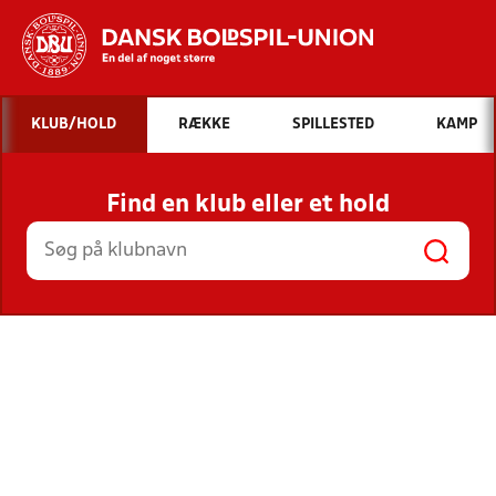
Hvad vil du søge efter?
KLUB/HOLD
RÆKKE
SPILLESTED
KAMP
INDHOLD OG NYHEDER
Find en klub eller et hold
STILLINGER, RESULTATER, KLUBBER OG
HOLD