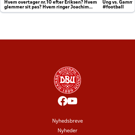
Hvem overtager nr.10 efter Eriksen? Hvem
Ung vs. Gamm
glemmer sit pas? Hvem ringer Joachim
#football
altid til efter kampe?
Nyhedsbreve
Nyheder