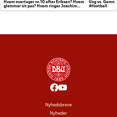
Hvem overtager nr.10 efter Eriksen? Hvem
Ung vs. Gamm
glemmer sit pas? Hvem ringer Joachim
#football
altid til efter kampe?
Nyhedsbreve
Nyheder