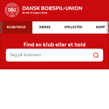
Hvad vil du søge efter?
KLUB/HOLD
RÆKKE
SPILLESTED
KAMP
INDHOLD OG NYHEDER
Find en klub eller et hold
STILLINGER, RESULTATER, KLUBBER OG
HOLD