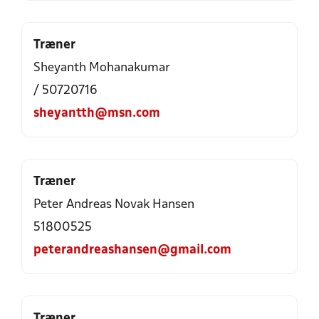
Træner
Sheyanth Mohanakumar
/ 50720716
sheyantth@msn.com
Træner
Peter Andreas Novak Hansen
51800525
peterandreashansen@gmail.com
Træner