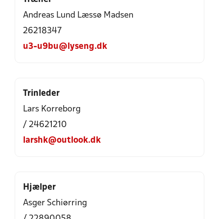
Andreas Lund Læssø Madsen
26218347
u3-u9bu@lyseng.dk
Trinleder
Lars Korreborg
/ 24621210
larshk@outlook.dk
Hjælper
Asger Schiørring
/ 22890058