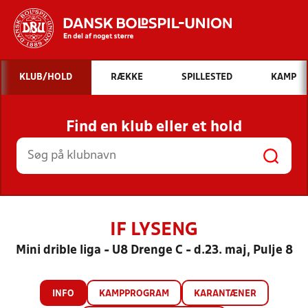
Hvad vil du søge efter?
KLUB/HOLD
RÆKKE
SPILLESTED
KAMP
INDHOLD OG NYHEDER
Find en klub eller et hold
STILLINGER, RESULTATER, KLUBBER OG
HOLD
IF LYSENG
Mini drible liga - U8 Drenge C - d.23. maj, Pulje 8
INFO
KAMPPROGRAM
KARANTÆNER