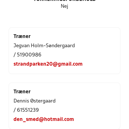
Nej
Træner
Jegvan Holm-Søndergaard
/ 51900986
strandparken20@gmail.com
Træner
Dennis Østergaard
/ 61551239
den_smed@hotmail.com