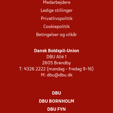
Medarbejdere
Ledige stillinger
Privatlivspolitik
Cookiepolitik
Betingelser og vilkår
Dansk Boldspil-Union
DBU Allé 1
2605 Brøndby
T: 4326 2222 (mandag - fredag 9-16)
M:
dbu@dbu.dk
DBU
DBU BORNHOLM
DBU FYN