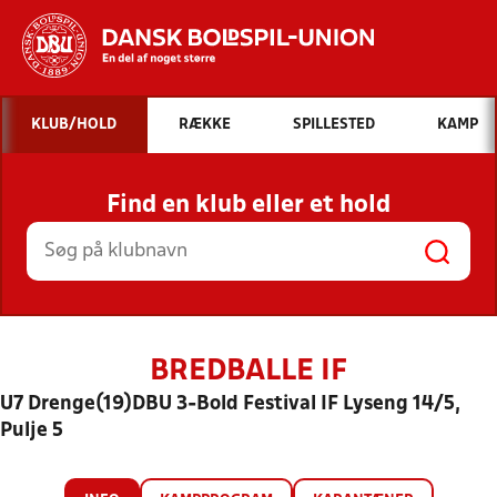
Hvad vil du søge efter?
KLUB/HOLD
RÆKKE
SPILLESTED
KAMP
INDHOLD OG NYHEDER
Find en klub eller et hold
STILLINGER, RESULTATER, KLUBBER OG
HOLD
BREDBALLE IF
U7 Drenge(19)DBU 3-Bold Festival IF Lyseng 14/5,
Pulje 5