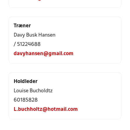
Træner
Davy Busk Hansen
/ 51224688
davyhansen@gmail.com
Holdleder
Louise Bucholdtz
60185828
L.buchholtz@hotmail.com