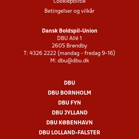
Cookiepolitik
Betingelser og vilkår
Dansk Boldspil-Union
DBU Allé 1
2605 Brøndby
T: 4326 2222 (mandag - fredag 9-16)
M:
dbu@dbu.dk
DBU
DBU BORNHOLM
DBU FYN
DBU JYLLAND
DBU KØBENHAVN
DBU LOLLAND-FALSTER