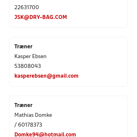
22631700
JSK@DRY-BAG.COM
Træner
Kasper Ebsen
53808043
kasperebsen@gmail.com
Træner
Mathias Domke
/ 60178373
Domke94@hotmail.com