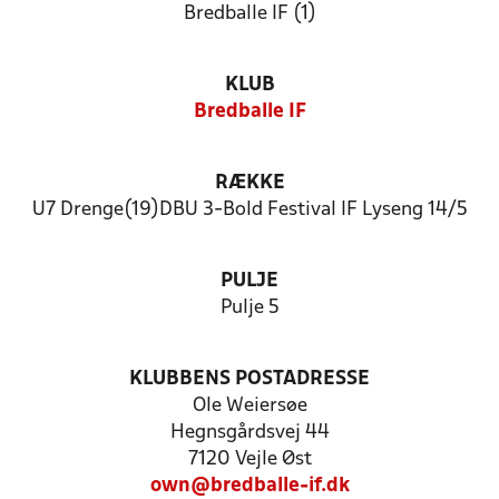
Bredballe IF (1)
KLUB
Bredballe IF
RÆKKE
U7 Drenge(19)DBU 3-Bold Festival IF Lyseng 14/5
PULJE
Pulje 5
KLUBBENS POSTADRESSE
Ole Weiersøe
Hegnsgårdsvej 44
7120 Vejle Øst
own@bredballe-if.dk