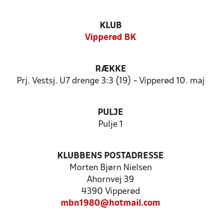
KLUB
Vipperød BK
RÆKKE
Prj. Vestsj. U7 drenge 3:3 (19) - Vipperød 10. maj
PULJE
Pulje 1
KLUBBENS POSTADRESSE
Morten Bjørn Nielsen
Ahornvej 39
4390 Vipperød
mbn1980@hotmail.com