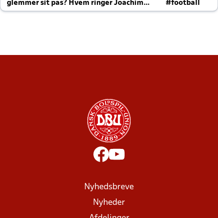
glemmer sit pas? Hvem ringer Joachim
#football
altid til efter kampe?
Nyhedsbreve
Nyheder