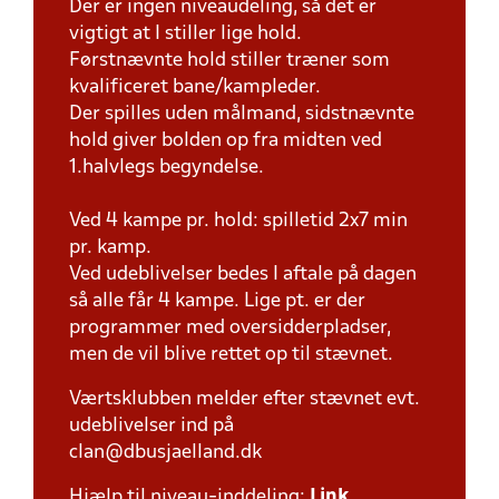
Der er ingen niveaudeling, så det er
vigtigt at I stiller lige hold.
Førstnævnte hold stiller træner som
kvalificeret bane/kampleder.
Der spilles uden målmand, sidstnævnte
hold giver bolden op fra midten ved
1.halvlegs begyndelse.
Ved 4 kampe pr. hold: spilletid 2x7 min
pr. kamp.
Ved udeblivelser bedes I aftale på dagen
så alle får 4 kampe. Lige pt. er der
programmer med oversidderpladser,
men de vil blive rettet op til stævnet.
Værtsklubben melder efter stævnet evt.
udeblivelser ind på
clan@dbusjaelland.dk
Hjælp til niveau-inddeling:
Link