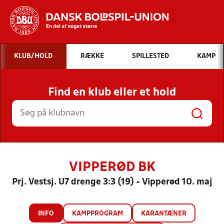
Hvad vil du søge efter?
KLUB/HOLD
RÆKKE
SPILLESTED
KAMP
INDHOLD OG NYHEDER
Find en klub eller et hold
STILLINGER, RESULTATER, KLUBBER OG
HOLD
VIPPERØD BK
Prj. Vestsj. U7 drenge 3:3 (19) - Vipperød 10. maj
INFO
KAMPPROGRAM
KARANTÆNER