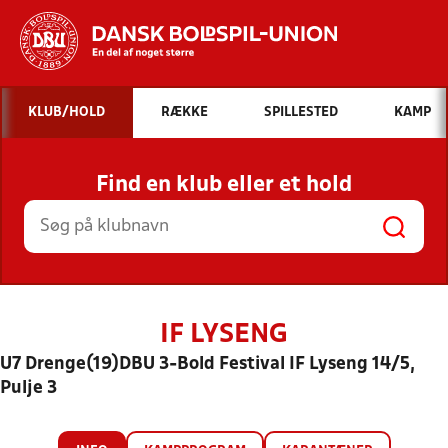
Hvad vil du søge efter?
KLUB/HOLD
RÆKKE
SPILLESTED
KAMP
INDHOLD OG NYHEDER
Find en klub eller et hold
STILLINGER, RESULTATER, KLUBBER OG
HOLD
IF LYSENG
U7 Drenge(19)DBU 3-Bold Festival IF Lyseng 14/5,
Pulje 3