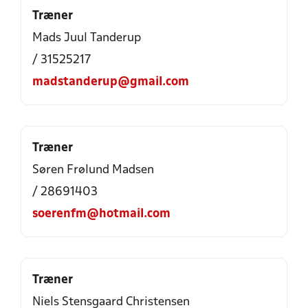
Træner
Mads Juul Tanderup
/ 31525217
madstanderup@gmail.com
Træner
Søren Frølund Madsen
/ 28691403
soerenfm@hotmail.com
Træner
Niels Stensgaard Christensen