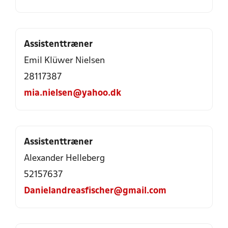
Assistenttræner
Emil Klüwer Nielsen
28117387
mia.nielsen@yahoo.dk
Assistenttræner
Alexander Helleberg
52157637
Danielandreasfischer@gmail.com