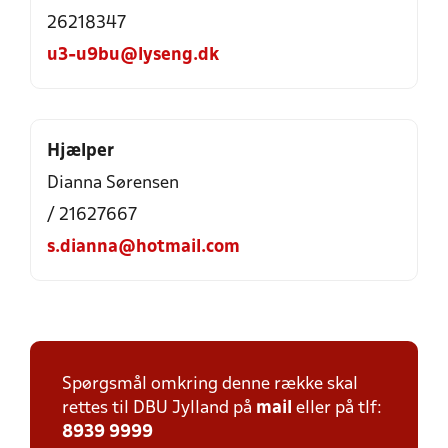
26218347
u3-u9bu@lyseng.dk
Hjælper
Dianna Sørensen
/ 21627667
s.dianna@hotmail.com
Spørgsmål omkring denne række skal
rettes til DBU Jylland på
mail
eller på tlf:
8939 9999