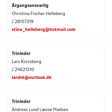
Årgangsansvarlig
Christina Fischer Helleberg
/ 28157319
stina_helleberg@hotmail.com
Trinleder
Lars Korreborg
/ 24621210
larshk@outlook.dk
Trinleder
Andreas Lund Læssø Madsen