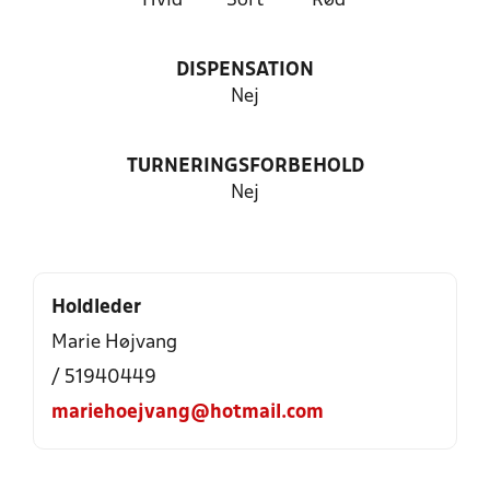
Hvid
Sort
Rød
DISPENSATION
Nej
TURNERINGSFORBEHOLD
Nej
Holdleder
Marie Højvang
/ 51940449
mariehoejvang@hotmail.com