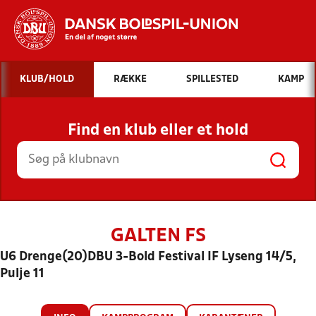
Hvad vil du søge efter?
KLUB/HOLD
RÆKKE
SPILLESTED
KAMP
INDHOLD OG NYHEDER
Find en klub eller et hold
STILLINGER, RESULTATER, KLUBBER OG
HOLD
GALTEN FS
U6 Drenge(20)DBU 3-Bold Festival IF Lyseng 14/5,
Pulje 11