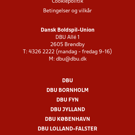
Cookiepolitik
Betingelser og vilkår
Dansk Boldspil-Union
DBU Allé 1
2605 Brøndby
T: 4326 2222 (mandag - fredag 9-16)
M:
dbu@dbu.dk
DBU
DBU BORNHOLM
DBU FYN
DBU JYLLAND
DBU KØBENHAVN
DBU LOLLAND-FALSTER