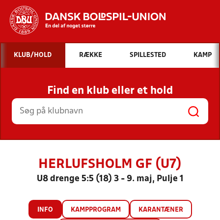
Hvad vil du søge efter?
KLUB/HOLD
RÆKKE
SPILLESTED
KAMP
INDHOLD OG NYHEDER
Find en klub eller et hold
STILLINGER, RESULTATER, KLUBBER OG
HOLD
HERLUFSHOLM GF (U7)
U8 drenge 5:5 (18) 3 - 9. maj, Pulje 1
INFO
KAMPPROGRAM
KARANTÆNER