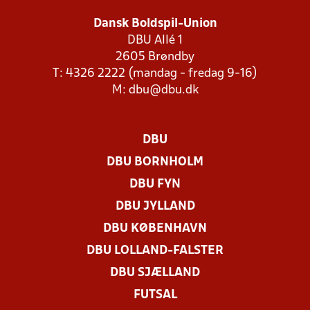
Dansk Boldspil-Union
DBU Allé 1
2605 Brøndby
T: 4326 2222 (mandag - fredag 9-16)
M:
dbu@dbu.dk
DBU
DBU BORNHOLM
DBU FYN
DBU JYLLAND
DBU KØBENHAVN
DBU LOLLAND-FALSTER
DBU SJÆLLAND
FUTSAL