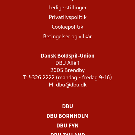
Ledige stillinger
Privatlivspolitik
Cookiepolitik
Betingelser og vilkår
Dansk Boldspil-Union
DBU Allé 1
2605 Brøndby
T: 4326 2222 (mandag - fredag 9-16)
M:
dbu@dbu.dk
DBU
DBU BORNHOLM
DBU FYN