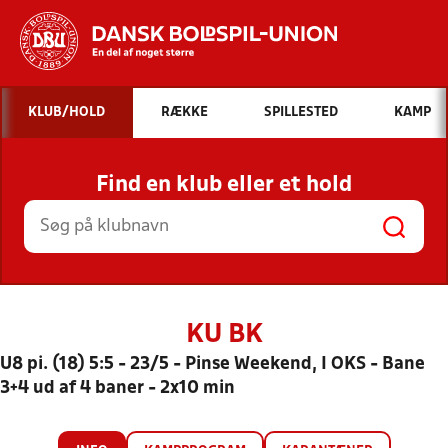
Hvad vil du søge efter?
KLUB/HOLD
RÆKKE
SPILLESTED
KAMP
INDHOLD OG NYHEDER
Find en klub eller et hold
STILLINGER, RESULTATER, KLUBBER OG
HOLD
KU BK
U8 pi. (18) 5:5 - 23/5 - Pinse Weekend, I OKS - Bane
3+4 ud af 4 baner - 2x10 min