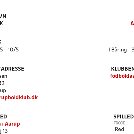
VN
BK
A
E
:5 - 10/5
I Båring - 
TADRESSE
KLUBBEN
sen
fodbolda
32
rup
rupboldklub.dk
TED
SPILLE
TRØJE
 i Aarup
Rød
j 13