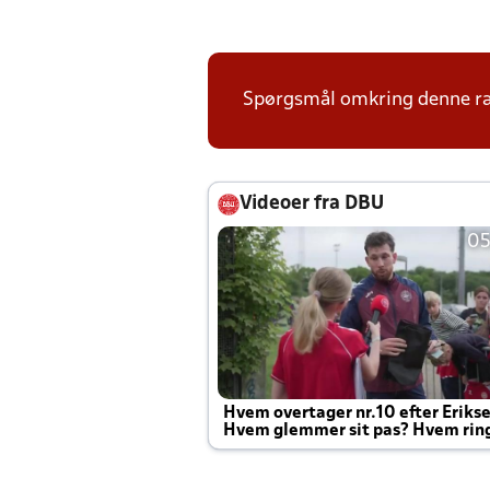
Spørgsmål omkring denne ræk
Videoer fra DBU
05
Hvem overtager nr.10 efter Eriks
Hvem glemmer sit pas? Hvem rin
Joachim altid til efter kampe?