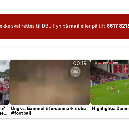
ke skal rettes til DBU Fyn på
mail
eller på tlf:
6617 821
:11
00:19
en?
Ung vs. Gammel #fordanmark #dbu
Highlights: Danma
ger
#football