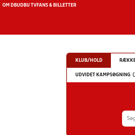
OM DBU
DBU TV
FANS & BILLETTER
KLUB/HOLD
RÆKK
UDVIDET KAMPSØGNING