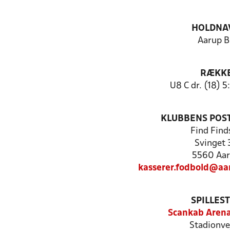
HOLDNA
Aarup 
RÆKK
U8 C dr. (18) 5
KLUBBENS POS
Find Find
Svinget 
5560 Aa
kasserer.fodbold@aa
SPILLES
Scankab Arena
Stadionve