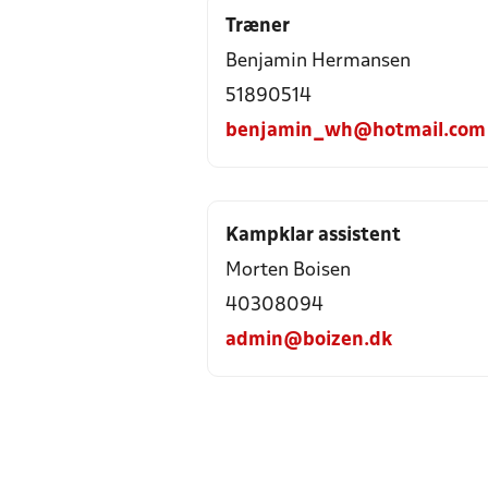
Træner
Benjamin Hermansen
51890514
benjamin_wh@hotmail.com
Kampklar assistent
Morten Boisen
40308094
admin@boizen.dk