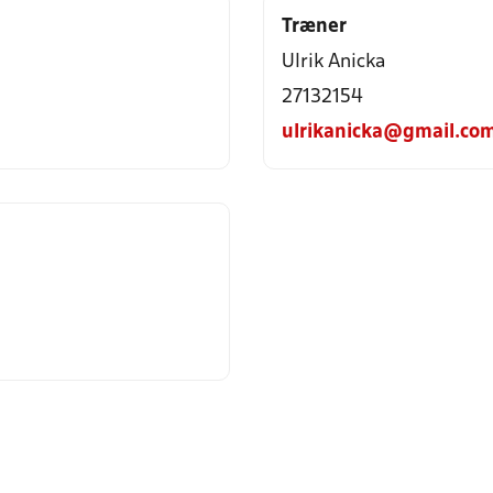
Træner
Ulrik Anicka
27132154
ulrikanicka@gmail.co