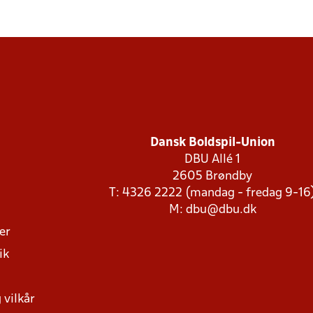
Dansk Boldspil-Union
DBU Allé 1
2605 Brøndby
T: 4326 2222 (mandag - fredag 9-16
M:
dbu@dbu.dk
ger
ik
 vilkår