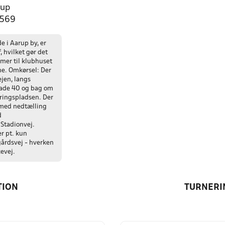
rup
1569
e i Aarup by, er
 hvilket gør det
mmer til klubhuset
ne. Omkørsel: Der
jen, langs
ade 40 og bag om
eringspladsen. Der
 med nedtælling
d
Stadionvej.
r pt. kun
gårdsvej - hverken
kevej.
TION
TURNERI