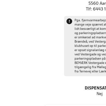
5560 Aa
Tlf: 6443 
Pga. fjernvarmearbejd
!
mange veje spærret af,
lidt besværligt at ko
og parkeringspladser
er omkørsel ad markve
Brændeå, ved Vesterg
klubhuset op til park
er opsat signalanlæg
ved Vestergade og ve
parkeringspladsen på 
BEMÆRK Vestergade e
tilgængelig fra Mølle
fra Ternevej eller Lær
DISPENSA
Nej