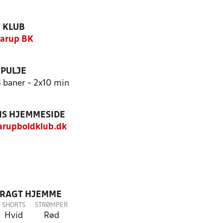
KLUB
arup BK
PULJE
3 baner - 2x10 min
S HJEMMESIDE
arupboldklub.dk
DRAGT HJEMME
SHORTS
STRØMPER
Hvid
Rød