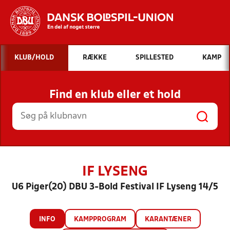
Hvad vil du søge efter?
KLUB/HOLD
RÆKKE
SPILLESTED
KAMP
INDHOLD OG NYHEDER
Find en klub eller et hold
STILLINGER, RESULTATER, KLUBBER OG
HOLD
IF LYSENG
U6 Piger(20) DBU 3-Bold Festival IF Lyseng 14/5
INFO
KAMPPROGRAM
KARANTÆNER