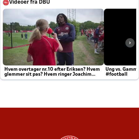
Videoer fra DBU
Hvem overtager nr.10 efter Eriksen? Hvem
Ung vs. Gamm
glemmer sit pas? Hvem ringer Joachim
#football
altid til efter kampe?