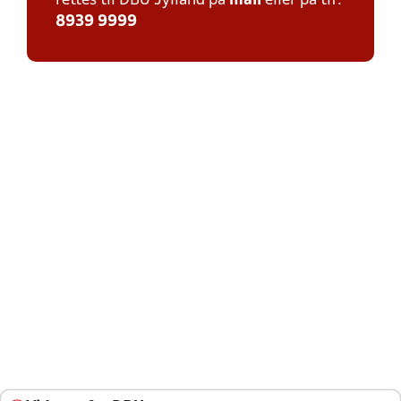
rettes til DBU Jylland på
mail
eller på tlf:
8939 9999