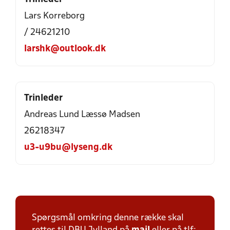
Lars Korreborg
/ 24621210
larshk@outlook.dk
Trinleder
Andreas Lund Læssø Madsen
26218347
u3-u9bu@lyseng.dk
Spørgsmål omkring denne række skal