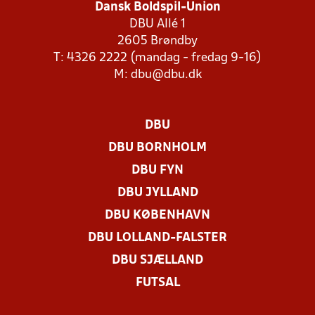
Dansk Boldspil-Union
DBU Allé 1
2605 Brøndby
T: 4326 2222 (mandag - fredag 9-16)
M:
dbu@dbu.dk
DBU
DBU BORNHOLM
DBU FYN
DBU JYLLAND
DBU KØBENHAVN
DBU LOLLAND-FALSTER
DBU SJÆLLAND
FUTSAL