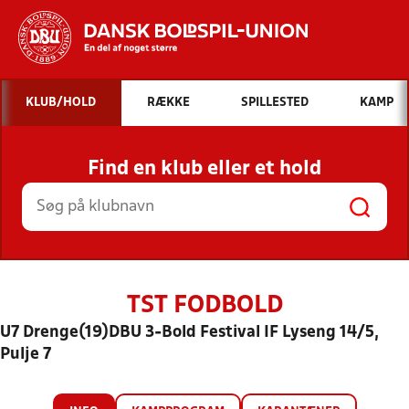
Hvad vil du søge efter?
KLUB/HOLD
RÆKKE
SPILLESTED
KAMP
INDHOLD OG NYHEDER
Find en klub eller et hold
STILLINGER, RESULTATER, KLUBBER OG
HOLD
TST FODBOLD
U7 Drenge(19)DBU 3-Bold Festival IF Lyseng 14/5,
Pulje 7