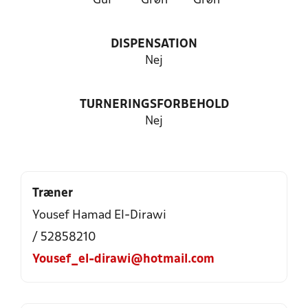
Gul
Grøn
Grøn
DISPENSATION
Nej
TURNERINGSFORBEHOLD
Nej
Træner
Yousef Hamad El-Dirawi
/ 52858210
Yousef_el-dirawi@hotmail.com