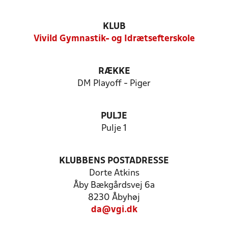
KLUB
Vivild Gymnastik- og Idrætsefterskole
RÆKKE
DM Playoff - Piger
PULJE
Pulje 1
KLUBBENS POSTADRESSE
Dorte Atkins
Åby Bækgårdsvej 6a
8230 Åbyhøj
da@vgi.dk