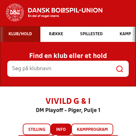
Hvad vil du søge efter?
KLUB/HOLD
RÆKKE
SPILLESTED
KAMP
INDHOLD OG NYHEDER
Find en klub eller et hold
STILLINGER, RESULTATER, KLUBBER OG
HOLD
VIVILD G & I
DM Playoff - Piger, Pulje 1
STILLING
INFO
KAMPPROGRAM