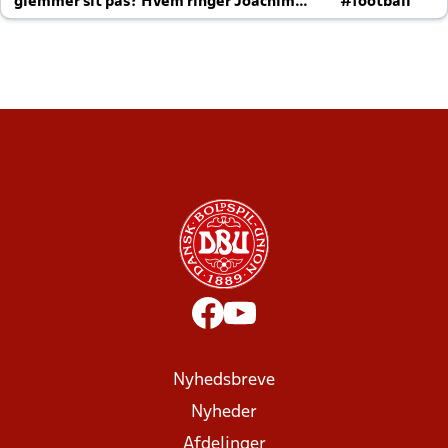
glemmer sit pas? Hvem ringer Joachim
#football
altid til efter kampe?
Nyhedsbreve
Nyheder
Afdelinger