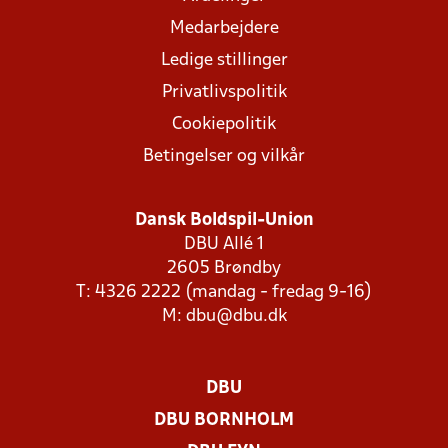
Medarbejdere
Ledige stillinger
Privatlivspolitik
Cookiepolitik
Betingelser og vilkår
Dansk Boldspil-Union
DBU Allé 1
2605 Brøndby
T: 4326 2222 (mandag - fredag 9-16)
M:
dbu@dbu.dk
DBU
DBU BORNHOLM