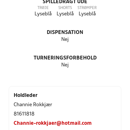
SPILLEDRAGT UDE
TRØJE
SHORTS
STRØMPER
Lyseblå
Lyseblå
Lyseblå
DISPENSATION
Nej
TURNERINGSFORBEHOLD
Nej
Holdleder
Channie Rokkjær
81611818
Channie-rokkjaer@hotmail.com