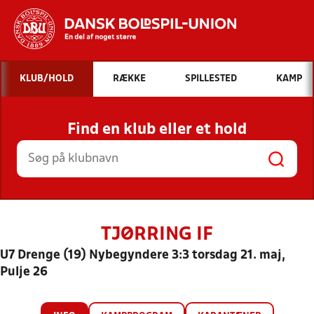
Hvad vil du søge efter?
KLUB/HOLD
RÆKKE
SPILLESTED
KAMP
INDHOLD OG NYHEDER
Find en klub eller et hold
STILLINGER, RESULTATER, KLUBBER OG
HOLD
TJØRRING IF
U7 Drenge (19) Nybegyndere 3:3 torsdag 21. maj,
Pulje 26