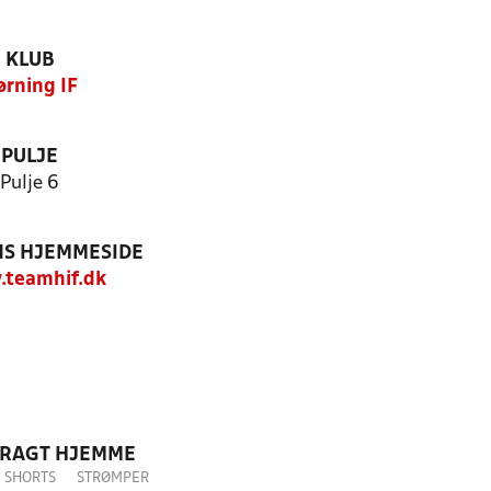
KLUB
ørning IF
PULJE
Pulje 6
S HJEMMESIDE
teamhif.dk
DRAGT HJEMME
SHORTS
STRØMPER