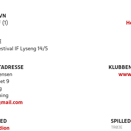
VN
 (1)
H
E
stival IF Lyseng 14/5
TADRESSE
KLUBBEN
ensen
www.
et 9
g
ning
mail.com
TED
SPILLE
TRØJE
dion