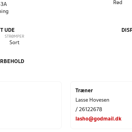
Rød
53A
ning
T UDE
DIS
STRØMPER
Sort
ORBEHOLD
Træner
Lasse Hovesen
/ 26122678
lasho@godmail.dk