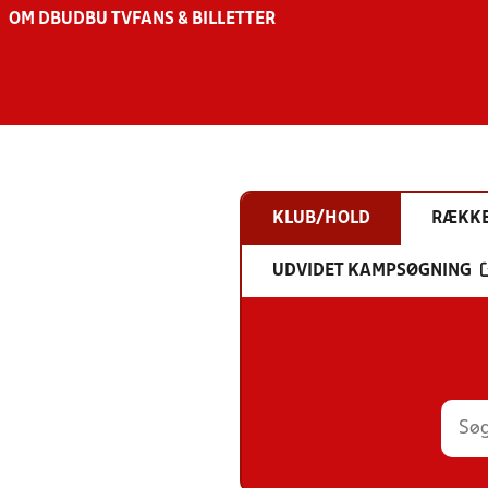
OM DBU
DBU TV
FANS & BILLETTER
KLUB/HOLD
RÆKK
UDVIDET KAMPSØGNING