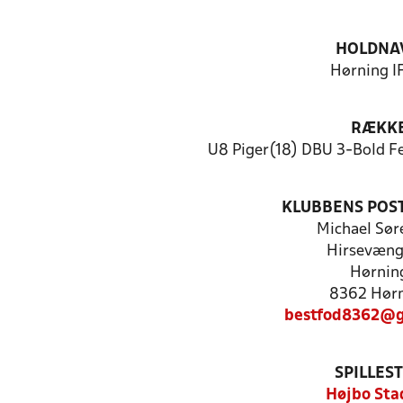
HOLDNA
Hørning IF
RÆKK
U8 Piger(18) DBU 3-Bold Fe
KLUBBENS POS
Michael Sør
Hirsevæng
Hørnin
8362 Hør
bestfod8362@g
SPILLES
Højbo Sta