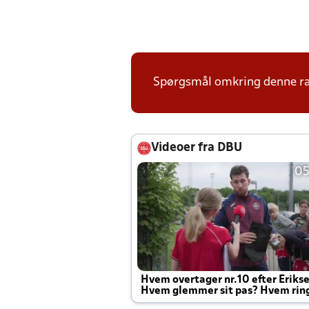
Spørgsmål omkring denne ræk
Videoer fra DBU
05
Hvem overtager nr.10 efter Eriks
Hvem glemmer sit pas? Hvem rin
Joachim altid til efter kampe?