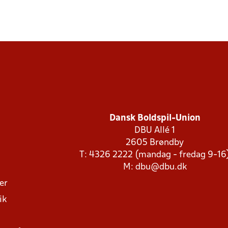
Dansk Boldspil-Union
DBU Allé 1
2605 Brøndby
T: 4326 2222 (mandag - fredag 9-16
M:
dbu@dbu.dk
ger
ik