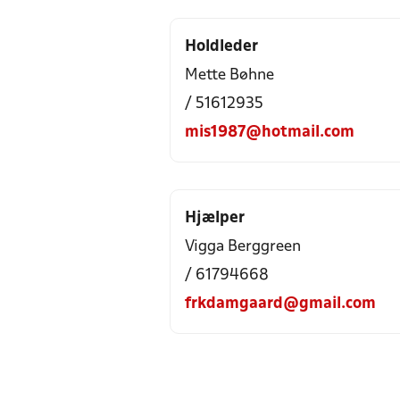
Holdleder
Mette Bøhne
/ 51612935
mis1987@hotmail.com
Hjælper
Vigga Berggreen
/ 61794668
frkdamgaard@gmail.com