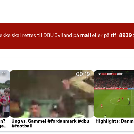
ke skal rettes til DBU Jylland på
mail
eller på tlf:
8939
:11
00:19
en?
Ung vs. Gammel #fordanmark #dbu
Highlights: Danma
ger
#football